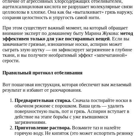
отличие от агрессивных хлорсодержащих отбеливателей,
ацетилсалициловая кислота не разрушает молекулярные связи
целлюлозы в хлопке. Она как бы «выталкивает» грязь наружу,
сохраняя целостность и упругость самой нити.
При этом существует важный момент, на который обращает
внимание эксперт по домашнему быту Марина Жукова:
метод
эффективен только для уже постиранных вещей
. Если вы
замачиваете грязные, изношенные носки, аспирин может
сыграть злую шутку — он зафиксирует загрязнение в глубине
ткани, и вы получите необратимый эффект «запечатанной»
серости.
Правильный протокол отбеливания
Вот пошаговая инструкция, которая обеспечит вам желаемый
результат и избавит от разочарования.
Предварительная стирка.
Сначала постирайте носки в
обычном режиме с порошком. Ваша цель — удалить
поверхностную пыль, пот и грязь. Аспирин вступает в
действие на этапе борьбы с уже въевшимися
загрязнениями.
Приготовление раствора.
Возьмите таз и налейте
горячую воду. Не кипяток (это может испортить резинку