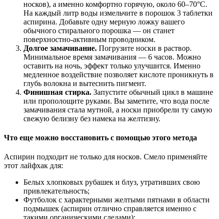
носков), а именно комфортно горячую, около 60–70°C.
На каждый литр воды измельчите в порошок 3 таблетки
аспирина. Добавьте одну мерную ложку вашего
обычного стирального порошка — он станет
поверхностно-активным проводником.
Долгое замачивание.
Погрузите носки в раствор.
Минимальное время замачивания — 6 часов. Можно
оставить на ночь, эффект только улучшится. Именно
медленное воздействие позволяет кислоте проникнуть в
глубь волокна и вытеснить пигмент.
Финишная стирка.
Запустите обычный цикл в машине
или прополощите руками. Вы заметите, что вода после
замачивания стала мутной, а носки приобрели ту самую
свежую белизну без намека на желтизну.
Что еще можно восстановить с помощью этого метода
Аспирин подходит не только для носков. Смело применяйте
этот лайфхак для:
Белых хлопковых рубашек и блуз, утративших свою
привлекательность;
Футболок с характерными желтыми пятнами в области
подмышек (аспирин отлично справляется именно с
такими органическими следами);