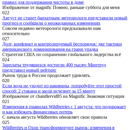
правил для поддержания чистоты в доме
Изображение от magnific Помню, раньше суббота для меня
0
22
Август не станет бархатным: метеорологи представили новый
прогноз и сообщили о неожиданных изменениях
Совсем недавно метеорологи предсказывали нам
относительно
0
27
Долг, конфликт и контролируемый беспорядок: две тактики
американского доминирования на грани упадка
Стратегия США по сохранению глобального лидерства всё
0
24
Зарплаты трудящихся достигли 400 тысяч: Минтруд
представил новый рейтинг
Рынок труда в России продолжает удивлять.
0
20
Если вода не уходит из раковины, попробуйте этот простой
способ: 2 стакана и засор исчезнет за 15 минут
Изображение от chandlervid85 на Magnific Знакомая ситуация
0
21
Изменения в правилах Wildberries с 1 августа: что подорожает
и как избежать финансовых потерь
С начала августа Wildberries обновляет свои правила
0
25
Wildberries и Ozon трансформируют рынок: изменения в