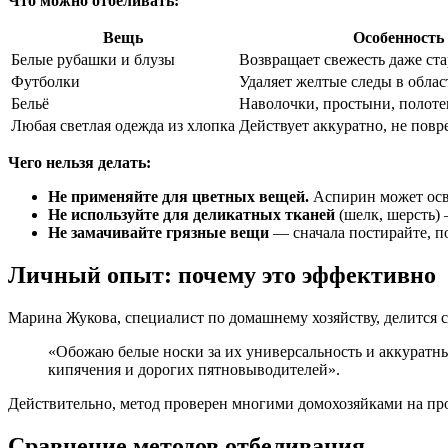
Что можно отбеливать:
Вещь
Особенность
Белые рубашки и блузы
Возвращает свежесть даже ст
Футболки
Удаляет желтые следы в обла
Бельё
Наволочки, простыни, полоте
Любая светлая одежда из хлопка
Действует аккуратно, не повр
Чего нельзя делать:
Не применяйте для цветных вещей.
Аспирин может осве
Не используйте для деликатных тканей
(шелк, шерсть)
Не замачивайте грязные вещи
— сначала постирайте, п
Личный опыт: почему это эффективно
Марина Жукова, специалист по домашнему хозяйству, делится 
«Обожаю белые носки за их универсальность и аккуратны
кипячения и дорогих пятновыводителей».
Действительно, метод проверен многими домохозяйками на пр
Сравнение методов отбеливания