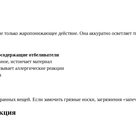
е только жаропонижающее действие. Она аккуратно осветляет тк
содержащие отбеливатели
ное, истончает материал
зывает аллергические реакции
а
анных вещей. Если замочить грязные носки, загрязнения «запеч
укция