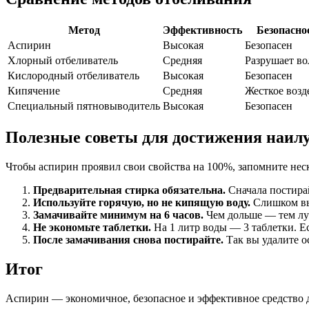
Метод
Эффективность
Безопасно
Аспирин
Высокая
Безопасен
Хлорный отбеливатель
Средняя
Разрушает во
Кислородный отбеливатель
Высокая
Безопасен
Кипячение
Средняя
Жесткое возд
Специальный пятновыводитель
Высокая
Безопасен
Полезные советы для достижения наилу
Чтобы аспирин проявил свои свойства на 100%, запомните нес
Предварительная стирка обязательна.
Сначала постирай
Используйте горячую, но не кипящую воду.
Слишком вы
Замачивайте минимум на 6 часов.
Чем дольше — тем луч
Не экономьте таблетки.
На 1 литр воды — 3 таблетки. Е
После замачивания снова постирайте.
Так вы удалите ос
Итог
Аспирин — экономичное, безопасное и эффективное средство 