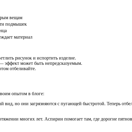
арым вещам
сти подмышек
нца
еждает материал
тлить рисунок и испортить изделие.
 — эффект может быть непредсказуемым.
отом отбеливайте.
своим опытом в блоге:
й вид, но они загрязняются с пугающей быстротой. Теперь отбе
отяжении многих лет. Аспирин помогает там, где дорогие пятн