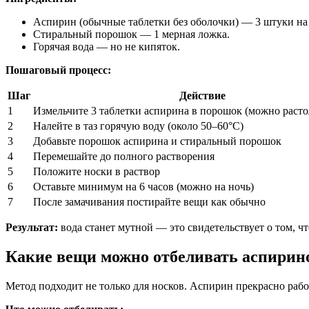
Аспирин (обычные таблетки без оболочки) — 3 штуки на 
Стиральный порошок — 1 мерная ложка.
Горячая вода — но не кипяток.
Пошаговый процесс:
Шаг
Действие
1
Измельчите 3 таблетки аспирина в порошок (можно расто
2
Налейте в таз горячую воду (около 50–60°C)
3
Добавьте порошок аспирина и стиральный порошок
4
Перемешайте до полного растворения
5
Положите носки в раствор
6
Оставьте минимум на 6 часов (можно на ночь)
7
После замачивания постирайте вещи как обычно
Результат:
вода станет мутной — это свидетельствует о том, чт
Какие вещи можно отбеливать аспирин
Метод подходит не только для носков. Аспирин прекрасно ра