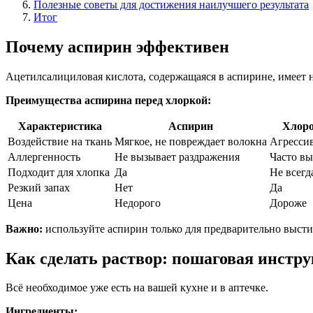
Полезные советы для достижения наилучшего результата
Итог
Почему аспирин эффективен
Ацетилсалициловая кислота, содержащаяся в аспирине, имеет н
Преимущества аспирина перед хлоркой:
Характеристика
Аспирин
Хлоро
Воздействие на ткань
Мягкое, не повреждает волокна
Агрессив
Аллергенность
Не вызывает раздражения
Часто вы
Подходит для хлопка
Да
Не всегд
Резкий запах
Нет
Да
Цена
Недорого
Дороже
Важно:
используйте аспирин только для предварительно выстир
Как сделать раствор: пошаговая инстр
Всё необходимое уже есть на вашей кухне и в аптечке.
Ингредиенты: