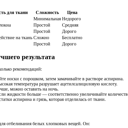
сть для ткани
Сложность
Цена
Минимальная
Недорого
локна
Простой
Средняя
Простой
Дорого
ействие на ткань
Сложно
Бесплатно
Простой
Дорого
чшего результата
колько рекомендаций:
те носки с порошком, затем замачивайте в растворе аспирина.
сокая температура разрушает ацетилсалициловую кислоту.
ше, можно оставить на ночь.
сли жидкости больше — соответственно увеличивайте количеств
татки аспирина и грязь, которая отделилась от ткани.
для отбеливания белых хлопковых вещей. Он: