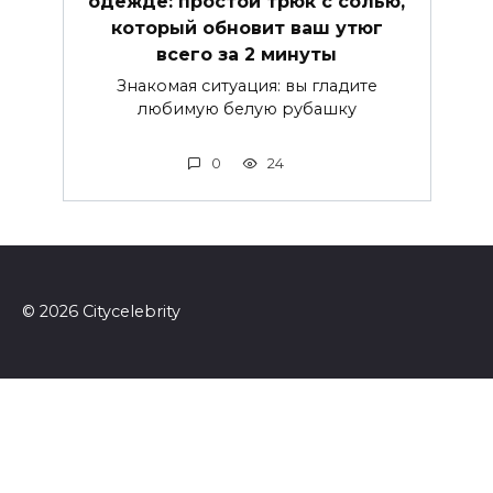
одежде: простой трюк с солью,
который обновит ваш утюг
всего за 2 минуты
Знакомая ситуация: вы гладите
любимую белую рубашку
0
24
© 2026 Сitycelebrity