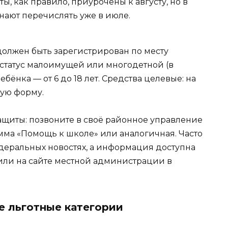
, как правило, приурочены к августу, но в
ают перечислять уже в июле.
должен быть зарегистрирован по месту
 статус малоимущей или многодетной (в
бёнка — от 6 до 18 лет. Средства целевые: на
ную форму.
щиты: позвоните в своё районное управление
амма «Помощь к школе» или аналогичная. Часто
едеральных новостях, а информация доступна
 или на сайте местной администрации в
е льготные категории