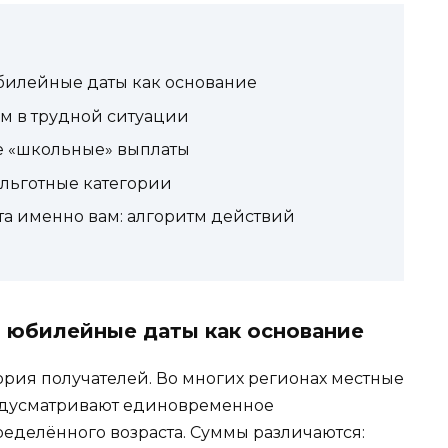
билейные даты как основание
м в трудной ситуации
е «школьные» выплаты
 льготные категории
ата именно вам: алгоритм действий
 юбилейные даты как основание
гория получателей. Во многих регионах местные
едусматривают единовременное
еделённого возраста. Суммы различаются: