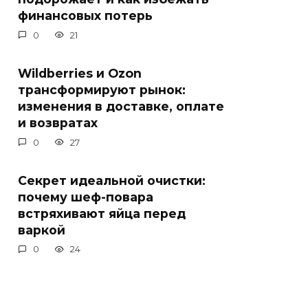
финансовых потерь
0
21
Wildberries и Ozon
трансформируют рынок:
изменения в доставке, оплате
и возвратах
0
27
Секрет идеальной очистки:
почему шеф-повара
встряхивают яйца перед
варкой
0
24