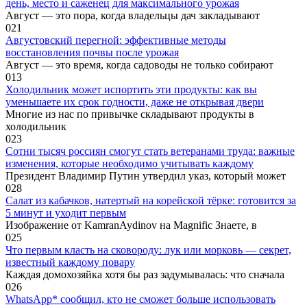
день, место и саженец для максимального урожая
Август — это пора, когда владельцы дач закладывают
0
21
Августовский перегной: эффективные методы
восстановления почвы после урожая
Август — это время, когда садоводы не только собирают
0
13
Холодильник может испортить эти продукты: как вы
уменьшаете их срок годности, даже не открывая двери
Многие из нас по привычке складывают продукты в
холодильник
0
23
Сотни тысяч россиян смогут стать ветеранами труда: важные
изменения, которые необходимо учитывать каждому
Президент Владимир Путин утвердил указ, который может
0
28
Салат из кабачков, натертый на корейской тёрке: готовится за
5 минут и уходит первым
Изображение от KamranAydinov на Magnific Знаете, в
0
25
Что первым класть на сковороду: лук или морковь — секрет,
известный каждому повару
Каждая домохозяйка хотя бы раз задумывалась: что сначала
0
26
WhatsApp* сообщил, кто не сможет больше использовать