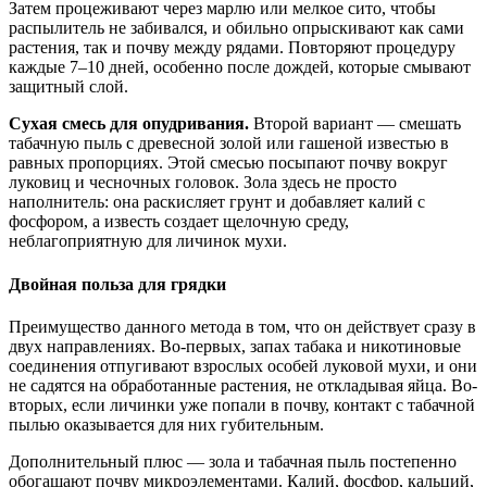
Затем процеживают через марлю или мелкое сито, чтобы
распылитель не забивался, и обильно опрыскивают как сами
растения, так и почву между рядами. Повторяют процедуру
каждые 7–10 дней, особенно после дождей, которые смывают
защитный слой.
Сухая смесь для опудривания.
Второй вариант — смешать
табачную пыль с древесной золой или гашеной известью в
равных пропорциях. Этой смесью посыпают почву вокруг
луковиц и чесночных головок. Зола здесь не просто
наполнитель: она раскисляет грунт и добавляет калий с
фосфором, а известь создает щелочную среду,
неблагоприятную для личинок мухи.
Двойная польза для грядки
Преимущество данного метода в том, что он действует сразу в
двух направлениях. Во-первых, запах табака и никотиновые
соединения отпугивают взрослых особей луковой мухи, и они
не садятся на обработанные растения, не откладывая яйца. Во-
вторых, если личинки уже попали в почву, контакт с табачной
пылью оказывается для них губительным.
Дополнительный плюс — зола и табачная пыль постепенно
обогащают почву микроэлементами. Калий, фосфор, кальций,