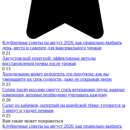
Клубничные советы на август 2026: как правильно выбрать
день, место и саженец для максимального урожая
0
21
Августовский перегной: эффективные методы
восстановления почвы после урожая
0
13
Холодильник может испортить эти продукты: как вы
уменьшаете их срок годности, даже не открывая двери
0
23
Сотни тысяч россиян смогут стать ветеранами труда: важные
изменения, которые необходимо учитывать каждому
0
28
Салат из кабачков, натертый на корейской тёрке: готовится за
5 минут и уходит первым
0
25
Вам также может понравиться
Клубничные советы на август 2026: как правильно выбрать