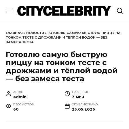
Перейти
к
содержанию
ГЛАВНАЯ
»
НОВОСТИ
»
ГОТОВЛЮ САМУЮ БЫСТРУЮ ПИЦЦУ НА
ТОНКОМ ТЕСТЕ С ДРОЖЖАМИ И ТЁПЛОЙ ВОДОЙ — БЕЗ
ЗАМЕСА ТЕСТА
Готовлю самую быструю
пиццу на тонком тесте с
дрожжами и тёплой водой
— без замеса теста
АВТОР
НА ЧТЕНИЕ
admin
3 мин
ПРОСМОТРОВ
ОПУБЛИКОВАНО
60
25.05.2026