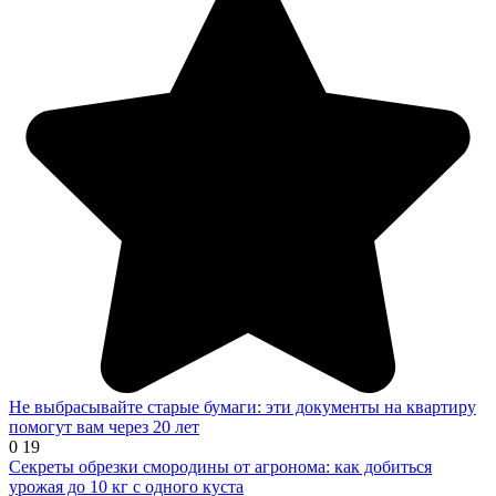
Не выбрасывайте старые бумаги: эти документы на квартиру
помогут вам через 20 лет
0
19
Секреты обрезки смородины от агронома: как добиться
урожая до 10 кг с одного куста