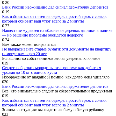
0
20
Банк России неожиданно дал сигнал держателям депозитов
0
19
Как избавиться от пятен на одежде: простой трюк с солью,
который обновит ваш утюг всего за 2 минуты
0
23
Нашествие муравьев на яблоневые деревья: дачники в панике
— но решение проблемы обойдется недорого
0
24
Вам также может понравиться
Не выбрасывайте старые бумаги: эти документы на квартиру
помогут вам через 20 лет
Большинство собственников жилья уверены: ключевое —
0
19
Секреты обрезки смородины от агронома: как добиться
урожая до 10 кг с одного куста
Изображение от magnific Я помню, как долго меня удивляло
0
20
Банк России неожиданно дал сигнал держателям депозитов
Все, кто внимательно следит за сберегательными продуктами
0
19
Как избавиться от пятен на одежде: простой трюк с солью,
который обновит ваш утюг всего за 2 минуты
Знакомая ситуация: вы гладите любимую белую рубашку
0
23