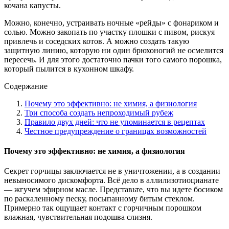
кочана капусты.
Можно, конечно, устраивать ночные «рейды» с фонариком и
солью. Можно закопать по участку плошки с пивом, рискуя
привлечь и соседских котов. А можно создать такую
защитную линию, которую ни один брюхоногий не осмелится
пересечь. И для этого достаточно пачки того самого порошка,
который пылится в кухонном шкафу.
Содержание
Почему это эффективно: не химия, а физиология
Три способа создать непроходимый рубеж
Правило двух дней: что не упоминается в рецептах
Честное предупреждение о границах возможностей
Почему это эффективно: не химия, а физиология
Секрет горчицы заключается не в уничтожении, а в создании
невыносимого дискомфорта. Всё дело в аллилизотиоцианате
— жгучем эфирном масле. Представьте, что вы идете босиком
по раскаленному песку, посыпанному битым стеклом.
Примерно так ощущает контакт с горчичным порошком
влажная, чувствительная подошва слизня.