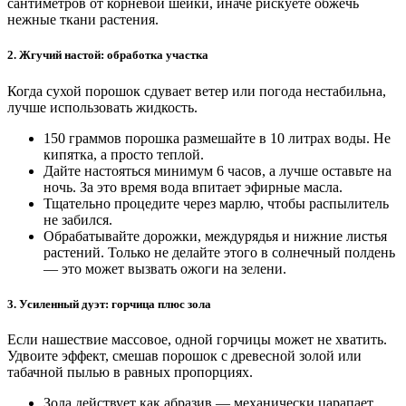
сантиметров от корневой шейки, иначе рискуете обжечь
нежные ткани растения.
2. Жгучий настой: обработка участка
Когда сухой порошок сдувает ветер или погода нестабильна,
лучше использовать жидкость.
150 граммов порошка размешайте в 10 литрах воды. Не
кипятка, а просто теплой.
Дайте настояться минимум 6 часов, а лучше оставьте на
ночь. За это время вода впитает эфирные масла.
Тщательно процедите через марлю, чтобы распылитель
не забился.
Обрабатывайте дорожки, междурядья и нижние листья
растений. Только не делайте этого в солнечный полдень
— это может вызвать ожоги на зелени.
3. Усиленный дуэт: горчица плюс зола
Если нашествие массовое, одной горчицы может не хватить.
Удвоите эффект, смешав порошок с древесной золой или
табачной пылью в равных пропорциях.
Зола действует как абразив — механически царапает