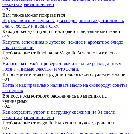
секреты хранения зелени
0
27
Вам также может понравиться
Эффективные материалы для грядок, которые устойчивы к
влаге, холоду и вредителям
Каждую весну ситуация повторяется: деревянные стенки
0
17
Капуста, запеченная в духовке: нежное и ароматное блюдо,
как в ресторане
Изображение от timolina на Magnific Устали от часового
0
24
Налоговая служба проверяет значительные расходы: кому
грозит «письмо счастья» и что делать
В последнее время сотрудники налоговой службы всё чаще
0
21
Когда и как правильно наливать масло на сковороду: советы
экспертов
Вопрос, из-за которого расходились во мнениях на
кулинарных
0
24
Как сохранить укроп и петрушку свежими на 3 недели:
секреты хранения зелени
Изображение от magnific Вы купили пучок укропа или
0
27
Засол огурцов холодным способом: как получить хрустящие и