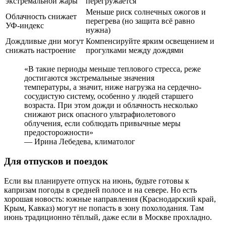
экстремальной жары
перегружается
Меньше риск солнечных ожогов и
Облачность снижает
перегрева (но защита всё равно
УФ-индекс
нужна)
Дождливые дни могут
Компенсируйте ярким освещением и
снижать настроение
прогулками между дождями
«В такие периоды меньше теплового стресса, реже
достигаются экстремальные значения
температуры, а значит, ниже нагрузка на сердечно-
сосудистую систему, особенно у людей старшего
возраста. При этом дожди и облачность несколько
снижают риск опасного ультрафиолетового
облучения, если соблюдать привычные меры
предосторожности»
— Ирина Лебедева, климатолог
Для отпусков и поездок
Если вы планируете отпуск на июнь, будьте готовы к
капризам погоды в средней полосе и на севере. Но есть
хорошая новость: южные направления (Краснодарский край,
Крым, Кавказ) могут не попасть в зону похолодания. Там
июнь традиционно тёплый, даже если в Москве прохладно.