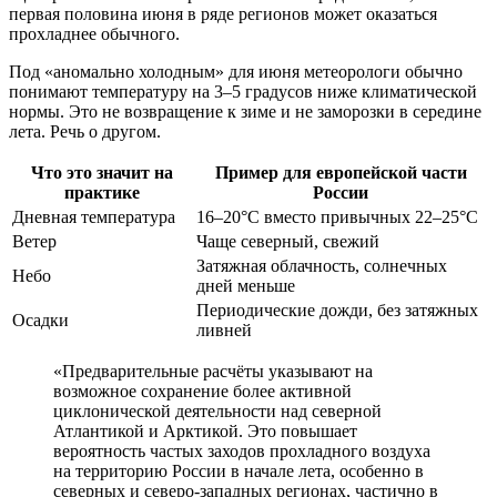
первая половина июня в ряде регионов может оказаться
прохладнее обычного.
Под «аномально холодным» для июня метеорологи обычно
понимают температуру на 3–5 градусов ниже климатической
нормы. Это не возвращение к зиме и не заморозки в середине
лета. Речь о другом.
Что это значит на
Пример для европейской части
практике
России
Дневная температура
16–20°C вместо привычных 22–25°C
Ветер
Чаще северный, свежий
Затяжная облачность, солнечных
Небо
дней меньше
Периодические дожди, без затяжных
Осадки
ливней
«Предварительные расчёты указывают на
возможное сохранение более активной
циклонической деятельности над северной
Атлантикой и Арктикой. Это повышает
вероятность частых заходов прохладного воздуха
на территорию России в начале лета, особенно в
северных и северо-западных регионах, частично в