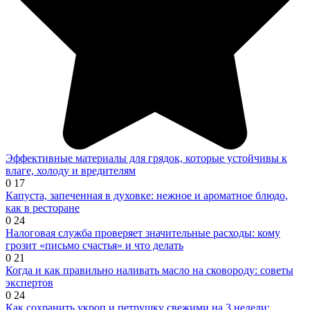
Эффективные материалы для грядок, которые устойчивы к
влаге, холоду и вредителям
0
17
Капуста, запеченная в духовке: нежное и ароматное блюдо,
как в ресторане
0
24
Налоговая служба проверяет значительные расходы: кому
грозит «письмо счастья» и что делать
0
21
Когда и как правильно наливать масло на сковороду: советы
экспертов
0
24
Как сохранить укроп и петрушку свежими на 3 недели: