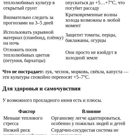
теплолюбивых культур в
опускаться до +5…+7°C, что
открытый грунт
погубит рассаду
Кратковременные волны
Внимательно следить за
холода возможны в любой
прогнозами на 3–5 дней
момент
Использовать укрывной
Защитит томаты, перцы,
материал (спанбонд, плёнку)
баклажаны, огурцы
на ночь
Отложить посев
Они просто не взойдут в
теплолюбивых цветов
холодной земле
(петуния, бархатцы)
Что не пострадает:
лук, чеснок, морковь, свёкла, капуста —
эти культуры спокойно переносят +5–7°C.
Для здоровья и самочувствия
У возможного прохладного июня есть и плюсы.
Фактор
Влияние
Меньше теплового
Организму легче адаптироваться,
стресса
особенно у пожилых людей и детей
Низкий риск
Сердечно-сосудистая система не