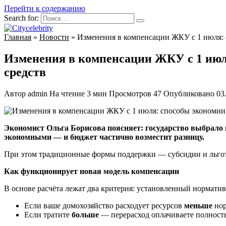
Перейти к содержанию
Search for:
Главная
»
Новости
»
Изменения в компенсации ЖКУ с 1 июля: 
Изменения в компенсации ЖКУ с 1 июл
средств
Автор
admin
На чтение
3 мин
Просмотров
47
Опубликовано
03
Экономист Ольга Борисова поясняет: государство выбрало н
экономными — и бюджет частично возместит разницу.
При этом традиционные формы поддержки — субсидии и льготы
Как функционирует новая модель компенсации
В основе расчёта лежат два критерия: установленный нормати
Если ваше домохозяйство расходует ресурсов
меньше
нор
Если тратите
больше
— перерасход оплачиваете полность