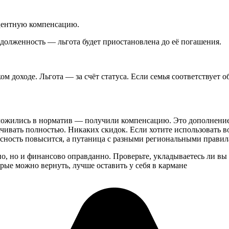
центную компенсацию.
задолженность — льгота будет приостановлена до её погашения.
м доходе. Льгота — за счёт статуса. Если семья соответствует о
ложились в норматив — получили компенсацию. Это дополнение
чивать полностью. Никаких скидок. Если хотите использовать во
сность повысится, а путаница с разными региональными правил
но, но и финансово оправданно. Проверьте, укладываетесь ли вы
рые можно вернуть, лучше оставить у себя в кармане