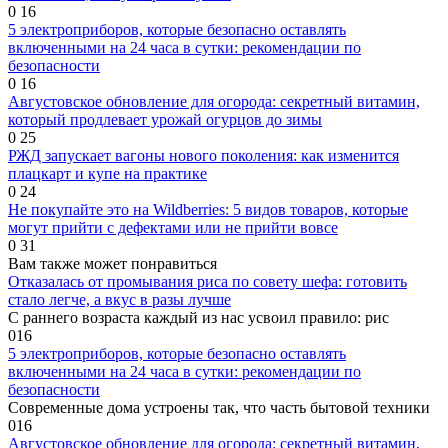
0
16
5 электроприборов, которые безопасно оставлять
включенными на 24 часа в сутки: рекомендации по
безопасности
0
16
Августовское обновление для огорода: секретный витамин,
который продлевает урожай огурцов до зимы
0
25
РЖД запускает вагоны нового поколения: как изменится
плацкарт и купе на практике
0
24
Не покупайте это на Wildberries: 5 видов товаров, которые
могут прийти с дефектами или не прийти вовсе
0
31
Вам также может понравиться
Отказалась от промывания риса по совету шефа: готовить
стало легче, а вкус в разы лучше
С раннего возраста каждый из нас усвоил правило: рис
0
16
5 электроприборов, которые безопасно оставлять
включенными на 24 часа в сутки: рекомендации по
безопасности
Современные дома устроены так, что часть бытовой техники
0
16
Августовское обновление для огорода: секретный витамин,