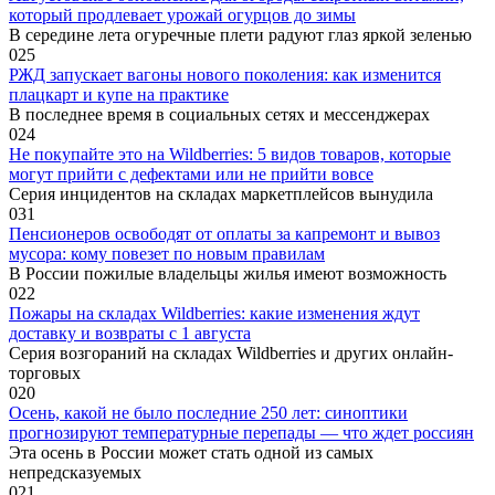
который продлевает урожай огурцов до зимы
В середине лета огуречные плети радуют глаз яркой зеленью
0
25
РЖД запускает вагоны нового поколения: как изменится
плацкарт и купе на практике
В последнее время в социальных сетях и мессенджерах
0
24
Не покупайте это на Wildberries: 5 видов товаров, которые
могут прийти с дефектами или не прийти вовсе
Серия инцидентов на складах маркетплейсов вынудила
0
31
Пенсионеров освободят от оплаты за капремонт и вывоз
мусора: кому повезет по новым правилам
В России пожилые владельцы жилья имеют возможность
0
22
Пожары на складах Wildberries: какие изменения ждут
доставку и возвраты с 1 августа
Серия возгораний на складах Wildberries и других онлайн-
торговых
0
20
Осень, какой не было последние 250 лет: синоптики
прогнозируют температурные перепады — что ждет россиян
Эта осень в России может стать одной из самых
непредсказуемых
0
21