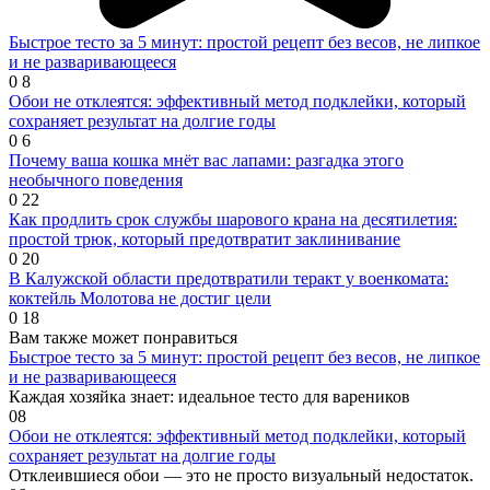
Быстрое тесто за 5 минут: простой рецепт без весов, не липкое
и не разваривающееся
0
8
Обои не отклеятся: эффективный метод подклейки, который
сохраняет результат на долгие годы
0
6
Почему ваша кошка мнёт вас лапами: разгадка этого
необычного поведения
0
22
Как продлить срок службы шарового крана на десятилетия:
простой трюк, который предотвратит заклинивание
0
20
В Калужской области предотвратили теракт у военкомата:
коктейль Молотова не достиг цели
0
18
Вам также может понравиться
Быстрое тесто за 5 минут: простой рецепт без весов, не липкое
и не разваривающееся
Каждая хозяйка знает: идеальное тесто для вареников
0
8
Обои не отклеятся: эффективный метод подклейки, который
сохраняет результат на долгие годы
Отклеившиеся обои — это не просто визуальный недостаток.