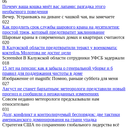
0
6
Почему ваша кошка мнёт вас лапами: разгадка этого
необычного поведения
Вечер. Устраиваясь на диване с чашкой чая, вы замечаете
0
22
Как продлить срок службы шарового крана на десятилетия:
простой трюк, который предотвратит заклинивание
Шаровые краны в современных домах и квартирах считаются
0
20
В Калужской области предотвратили теракт у военкомата:
коктейль Молотова не достиг цели
Screenshot В Калужской области сотрудники УФСБ задержали
0
18
15 лет на пенсии: как я забыла о генеральной уборке и 6
правил для поддержания чистоты в доме
Изображение от magnific Помню, раньше суббота для меня
0
27
Август не станет бархатным: метеорологи представили новый
прогноз и сообщили о неожиданных изменениях
Совсем недавно метеорологи предсказывали нам
относительно
0
31
Долг, конфликт и контролируемый беспорядок: две тактики
американского доминирования на грани упадка
Стратегия США по сохранению глобального лидерства всё