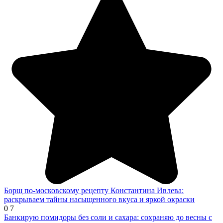
Борщ по-московскому рецепту Константина Ивлева:
раскрываем тайны насыщенного вкуса и яркой окраски
0
7
Банкирую помидоры без соли и сахара: сохраняю до весны с