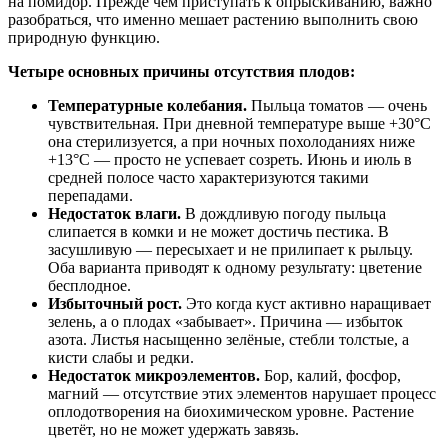
на помидор. Прежде чем приступать к опрыскиванию, важно
разобраться, что именно мешает растению выполнить свою
природную функцию.
Четыре основных причины отсутствия плодов:
Температурные колебания.
Пыльца томатов — очень
чувствительная. При дневной температуре выше +30°C
она стерилизуется, а при ночных похолоданиях ниже
+13°C — просто не успевает созреть. Июнь и июль в
средней полосе часто характеризуются такими
перепадами.
Недостаток влаги.
В дождливую погоду пыльца
слипается в комки и не может достичь пестика. В
засушливую — пересыхает и не прилипает к рыльцу.
Оба варианта приводят к одному результату: цветение
бесплодное.
Избыточный рост.
Это когда куст активно наращивает
зелень, а о плодах «забывает». Причина — избыток
азота. Листья насыщенно зелёные, стебли толстые, а
кисти слабы и редки.
Недостаток микроэлементов.
Бор, калий, фосфор,
магний — отсутствие этих элементов нарушает процесс
оплодотворения на биохимическом уровне. Растение
цветёт, но не может удержать завязь.