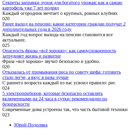
Секреты заправки лунок для богатого урожая: как я сажаю
картофель уже 7 лет подряд
Каждый огородник мечтает о крупных, ровных клубнях
0
20
Ранее выход на пенсию: какие категории граждан получат 2
дополнительных года в 2026 году
Каждый год вопрос выхода на пенсию становится все
актуальнее.
0
25
Опасность фразы «всё хорошо»: как самоуспокоенность
затрудняет жизнь и развитие
Фраза «всё хорошо» звучит безопасно и удобно.
0
20
Отказалась от промывания риса по совету шефа: готовить
стало легче, а вкус в разы лучше
С раннего возраста каждый из нас усвоил правило: рис
0
24
5 электроприборов, которые безопасно оставлять
включенными на 24 часа в сутки: рекомендации по
безопасности
Современные дома устроены так, что часть бытовой техники
0
23
Юрий Подоляка