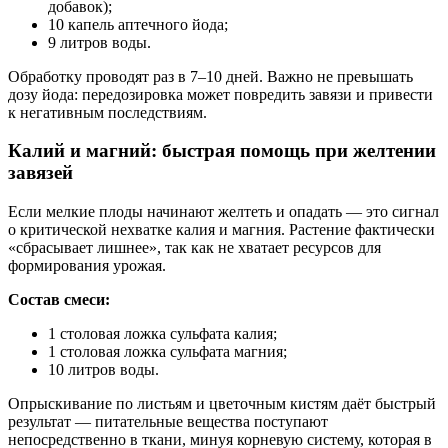
добавок);
10 капель аптечного йода;
9 литров воды.
Обработку проводят раз в 7–10 дней. Важно не превышать
дозу йода: передозировка может повредить завязи и привести
к негативным последствиям.
Калий и магний: быстрая помощь при желтении
завязей
Если мелкие плоды начинают желтеть и опадать — это сигнал
о критической нехватке калия и магния. Растение фактически
«сбрасывает лишнее», так как не хватает ресурсов для
формирования урожая.
Состав смеси:
1 столовая ложка сульфата калия;
1 столовая ложка сульфата магния;
10 литров воды.
Опрыскивание по листьям и цветочным кистям даёт быстрый
результат — питательные вещества поступают
непосредственно в ткани, минуя корневую систему, которая в