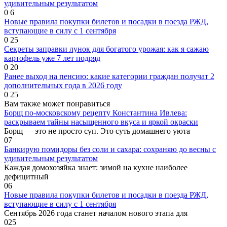
удивительным результатом
0
6
Новые правила покупки билетов и посадки в поезда РЖД,
вступающие в силу с 1 сентября
0
25
Секреты заправки лунок для богатого урожая: как я сажаю
картофель уже 7 лет подряд
0
20
Ранее выход на пенсию: какие категории граждан получат 2
дополнительных года в 2026 году
0
25
Вам также может понравиться
Борщ по-московскому рецепту Константина Ивлева:
раскрываем тайны насыщенного вкуса и яркой окраски
Борщ — это не просто суп. Это суть домашнего уюта
0
7
Банкирую помидоры без соли и сахара: сохраняю до весны с
удивительным результатом
Каждая домохозяйка знает: зимой на кухне наиболее
дефицитный
0
6
Новые правила покупки билетов и посадки в поезда РЖД,
вступающие в силу с 1 сентября
Сентябрь 2026 года станет началом нового этапа для
0
25