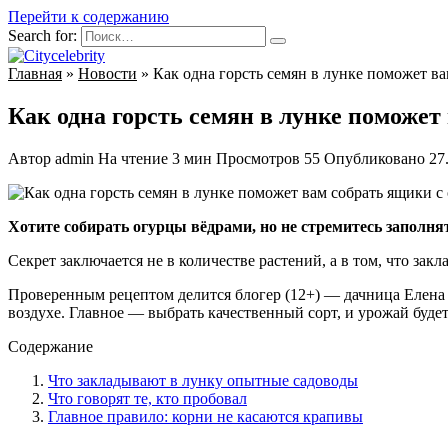
Перейти к содержанию
Search for:
Главная
»
Новости
»
Как одна горсть семян в лунке поможет в
Как одна горсть семян в лунке поможет
Автор
admin
На чтение
3 мин
Просмотров
55
Опубликовано
27
Хотите собирать огурцы вёдрами, но не стремитесь заполня
Секрет заключается не в количестве растений, а в том, что зак
Проверенным рецептом делится блогер (12+) — дачница Елена и
воздухе. Главное — выбрать качественный сорт, и урожай буде
Содержание
Что закладывают в лунку опытные садоводы
Что говорят те, кто пробовал
Главное правило: корни не касаются крапивы