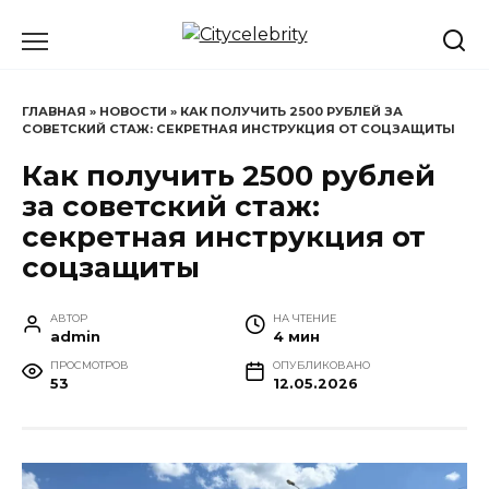
Перейти
к
содержанию
ГЛАВНАЯ
»
НОВОСТИ
»
КАК ПОЛУЧИТЬ 2500 РУБЛЕЙ ЗА
СОВЕТСКИЙ СТАЖ: СЕКРЕТНАЯ ИНСТРУКЦИЯ ОТ СОЦЗАЩИТЫ
Как получить 2500 рублей
за советский стаж:
секретная инструкция от
соцзащиты
АВТОР
НА ЧТЕНИЕ
admin
4 мин
ПРОСМОТРОВ
ОПУБЛИКОВАНО
53
12.05.2026