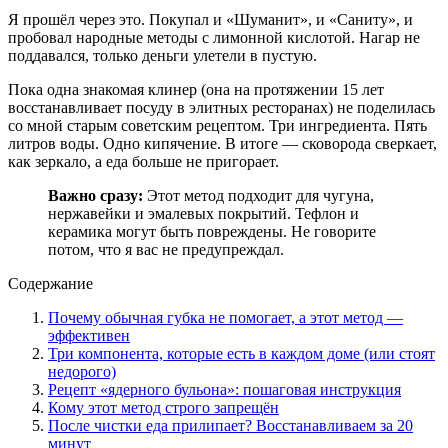
Я прошёл через это. Покупал и «Шуманит», и «Саниту», и
пробовал народные методы с лимонной кислотой. Нагар не
поддавался, только деньги улетели в пустую.
Пока одна знакомая клинер (она на протяжении 15 лет
восстанавливает посуду в элитных ресторанах) не поделилась
со мной старым советским рецептом. Три ингредиента. Пять
литров воды. Одно кипячение. В итоге — сковорода сверкает,
как зеркало, а еда больше не пригорает.
Важно сразу:
Этот метод подходит для чугуна,
нержавейки и эмалевых покрытий. Тефлон и
керамика могут быть повреждены. Не говорите
потом, что я вас не предупреждал.
Содержание
Почему обычная губка не помогает, а этот метод —
эффективен
Три компонента, которые есть в каждом доме (или стоят
недорого)
Рецепт «ядерного бульона»: пошаговая инструкция
Кому этот метод строго запрещён
После чистки еда прилипает? Восстанавливаем за 20
минут