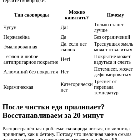
теряйте сковородки.
Можно
Тип сковороды
Почему
кипятить?
Только станет
Чугун
Да!
лучше
Нержавейка
Да
Без ограничений
Да, если нет
Треснувшая эмаль
Эмалированная
сколов
может отвалиться
Тефлон и любое
Покрытие может
Нет!
антипригарное покрытие
вздуться и слезть
Потемнеет, может
Алюминий без покрытия
Нет
деформироваться
Треснет от
Категорически
Керамическая
перепада
нет
температур
После чистки еда прилипает?
Восстанавливаем за 20 минут
Распространённая проблема: сковорода чистая, но яичница
прилипает, как к бетону. Потому что щелочная ванна смыла
не только грязь, но и заводскую масляную плёнку. Её