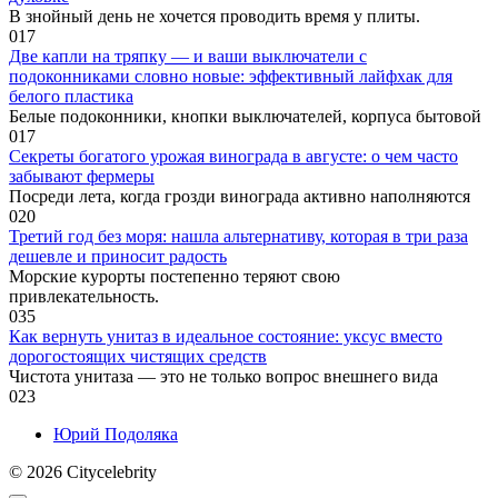
В знойный день не хочется проводить время у плиты.
0
17
Две капли на тряпку — и ваши выключатели с
подоконниками словно новые: эффективный лайфхак для
белого пластика
Белые подоконники, кнопки выключателей, корпуса бытовой
0
17
Секреты богатого урожая винограда в августе: о чем часто
забывают фермеры
Посреди лета, когда грозди винограда активно наполняются
0
20
Третий год без моря: нашла альтернативу, которая в три раза
дешевле и приносит радость
Морские курорты постепенно теряют свою
привлекательность.
0
35
Как вернуть унитаз в идеальное состояние: уксус вместо
дорогостоящих чистящих средств
Чистота унитаза — это не только вопрос внешнего вида
0
23
Юрий Подоляка
© 2026 Сitycelebrity