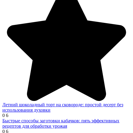
Летний шоколадный торт на сковороде: простой десерт без
использования духовки
0
6
Быстрые способы заготовки кабачков: пять эффективных
рецептов для обработки урожая
0
6