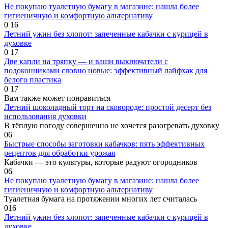
Не покупаю туалетную бумагу в магазине: нашла более
гигиеничную и комфортную альтернативу
0
16
Летний ужин без хлопот: запеченные кабачки с курицей в
духовке
0
17
Две капли на тряпку — и ваши выключатели с
подоконниками словно новые: эффективный лайфхак для
белого пластика
0
17
Вам также может понравиться
Летний шоколадный торт на сковороде: простой десерт без
использования духовки
В тёплую погоду совершенно не хочется разогревать духовку
0
6
Быстрые способы заготовки кабачков: пять эффективных
рецептов для обработки урожая
Кабачки — это культуры, которые радуют огородников
0
6
Не покупаю туалетную бумагу в магазине: нашла более
гигиеничную и комфортную альтернативу
Туалетная бумага на протяжении многих лет считалась
0
16
Летний ужин без хлопот: запеченные кабачки с курицей в
духовке