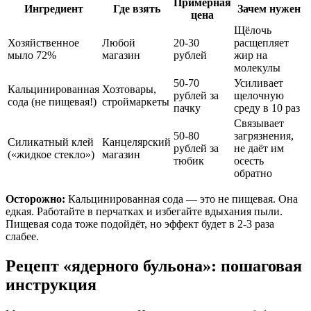
Примерная
Ингредиент
Где взять
Зачем нужен
цена
Щёлочь
Хозяйственное
Любой
20-30
расщепляет
мыло 72%
магазин
рублей
жир на
молекулы
50-70
Усиливает
Кальцинированная
Хозтовары,
рублей за
щелочную
сода (не пищевая!)
строймаркеты
пачку
среду в 10 раз
Связывает
50-80
загрязнения,
Силикатный клей
Канцелярский
рублей за
не даёт им
(«жидкое стекло»)
магазин
тюбик
осесть
обратно
Осторожно:
Кальцинированная сода — это не пищевая. Она
едкая. Работайте в перчатках и избегайте вдыхания пыли.
Пищевая сода тоже подойдёт, но эффект будет в 2-3 раза
слабее.
Рецепт «ядерного бульона»: пошаговая
инструкция