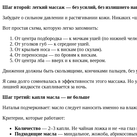
Шаг второй: легкий массаж — без усилий, без излишнего н
Забудьте о сильном давлении и растягивании кожи. Никаких «щ
Вот простая схема, которую легко запомнить:
От центра подбородка — к мочкам ушей (по нижней челю
От уголков губ — к середине ушей.
От крыльев носа — к вискам (по скулам).
От переносицы — по бровям к вискам.
От центра лба — вверх и к вискам, веером.
Движения должны быть скользящими, кончиками пальцев, без ус
Я сама долго сомневалась в эффективности этого массажа. Но у
лишней жидкости скапливается за ночь.
Шаг третий: капля масла — не больше
Наталья подчеркивает: масло следует наносить именно на вла
Критерии, которые работают:
Количество
— 2–3 капли. Не чайная ложка и не «на глаз
Подходящие масла
— миндальное, жожоба, абрикосовых 