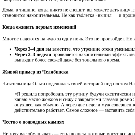
Дома, в тишине, когда никто не спешит, вы можете дать лицу г
становится накопительным. Не как таблетка «выпил — и прошло»
Когда ожидать первых изменений
Многие надеются на чудо за одну ночь. Это не произойдет. Но 
Через 3–4 дня
вы заметите, что утренние отеки уменьшил
Через 2–3 недели
проявляется накопительный эффект: мел
выглядит более свежей даже без тонального крема.
Живой пример из Челябинска
Читательница Ольга поделилась своей историей под постом Нат
«Я решила попробовать эту рутину, будучи скептически 
капаю масло жожоба и сижу с закрытыми глазами ровно 5 
опухшее, как обычно. А через две недели муж совершенн
действительно работает. Самое сложное — заставить себя
Честно о подводных камнях
Не хочу вас обманывать — есть нюансы, которые могут все исп