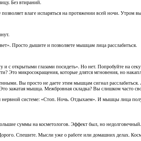
ицу. Без втираний.
не позволяет влаге испаряться на протяжении всей ночи. Утром 
инут.
свет». Просто дышите и позволяете мышцам лица расслабиться.
гу и с открытыми глазами посидеть». Но нет. Попробуйте на секу
ти? Это микросокращения, которые длятся мгновения, но накапл
ряженными. Вы просто не даете этим мышцам сигнал расслабитьс
Это зажатая мышца. Межбровная складка? Вы слишком часто сво
нервной системе: «Стоп. Ночь. Отдыхаем». И мышцы лица получ
 большие суммы на косметологов. Эффект был, но недолговечный.
 Дорого. Спешите. Мысли уже о работе или домашних делах. Косм