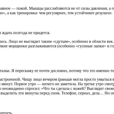
лавное — покой. Мышцы расслабляются не от силы давления, а от
, а как тренировка: чем регулярнее, тем устойчивее результат.
и ждать полгода не придется.
ись. Лицо не выглядит таким «сдутым», особенно в области век.
кие морщинки разглаживаются (особенно «гусиные лапки» и гор
альи. Я перескажу ее почти дословно, потому что это именно то
настроенной. Чищу лицо вечером (раньше могла просто умыться в
минут. Первое утро — ничего не заметила. На третье утро смотр
о неожиданно спросил: «Что ты сделала с кожей? Выглядит свеже
 выделить эти минуты перед сном. Телефон, сериал, дела… Но он
ортить.