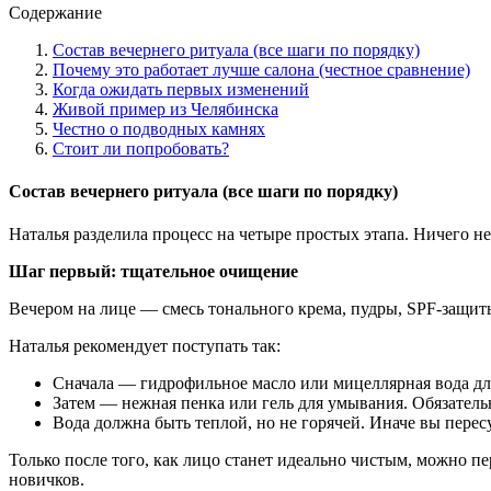
Содержание
Состав вечернего ритуала (все шаги по порядку)
Почему это работает лучше салона (честное сравнение)
Когда ожидать первых изменений
Живой пример из Челябинска
Честно о подводных камнях
Стоит ли попробовать?
Состав вечернего ритуала (все шаги по порядку)
Наталья разделила процесс на четыре простых этапа. Ничего н
Шаг первый: тщательное очищение
Вечером на лице — смесь тонального крема, пудры, SPF-защит
Наталья рекомендует поступать так:
Сначала — гидрофильное масло или мицеллярная вода дл
Затем — нежная пенка или гель для умывания. Обязательно
Вода должна быть теплой, но не горячей. Иначе вы пересу
Только после того, как лицо станет идеально чистым, можно п
новичков.