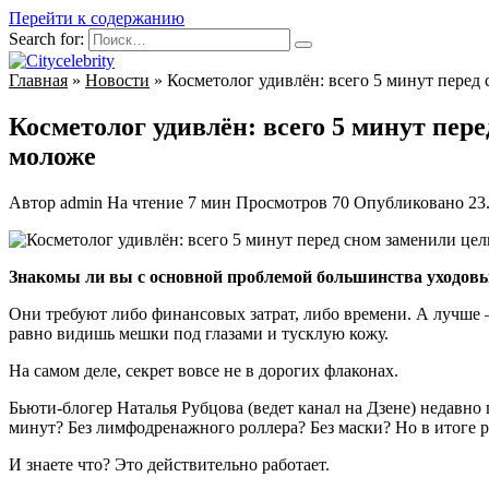
Перейти к содержанию
Search for:
Главная
»
Новости
»
Косметолог удивлён: всего 5 минут перед
Косметолог удивлён: всего 5 минут пер
моложе
Автор
admin
На чтение
7 мин
Просмотров
70
Опубликовано
23
Знакомы ли вы с основной проблемой большинства уходов
Они требуют либо финансовых затрат, либо времени. А лучше — 
равно видишь мешки под глазами и тусклую кожу.
На самом деле, секрет вовсе не в дорогих флаконах.
Бьюти-блогер Наталья Рубцова (ведет канал на Дзене) недавно 
минут? Без лимфодренажного роллера? Без маски? Но в итоге р
И знаете что? Это действительно работает.