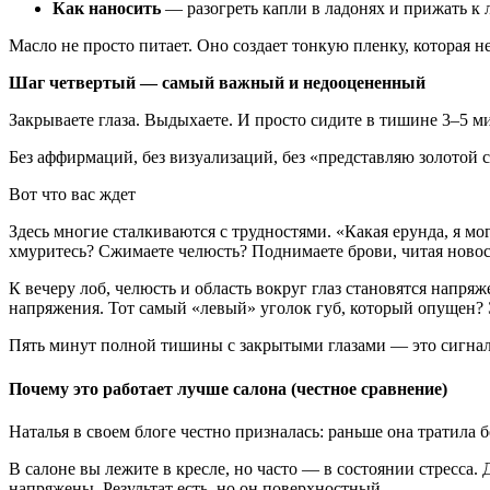
Как наносить
— разогреть капли в ладонях и прижать к л
Масло не просто питает. Оно создает тонкую пленку, которая 
Шаг четвертый — самый важный и недооцененный
Закрываете глаза. Выдыхаете. И просто сидите в тишине 3–5 м
Без аффирмаций, без визуализаций, без «представляю золотой 
Вот что вас ждет
Здесь многие сталкиваются с трудностями. «Какая ерунда, я мо
хмуритесь? Сжимаете челюсть? Поднимаете брови, читая новос
К вечеру лоб, челюсть и область вокруг глаз становятся нап
напряжения. Тот самый «левый» уголок губ, который опущен? 
Пять минут полной тишины с закрытыми глазами — это сигнал 
Почему это работает лучше салона (честное сравнение)
Наталья в своем блоге честно призналась: раньше она тратила
В салоне вы лежите в кресле, но часто — в состоянии стресса.
напряжены. Результат есть, но он поверхностный.