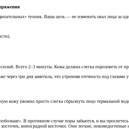
апряжения
ипательных» техник. Ваша цель — не изменить овал лица за одн
сти).
илий. Всего 2–3 минуты. Кожа должна слегка порозоветь от при
же через три дня заметила, что утренняя отечность под глазами 
жную кожу (можно просто слегка сбрызнуть лицо термальной водо
 побольше». В противном случае поры забьются, и вы проснете
косточек, виноградной косточки. Они легкие, некомедогенные и