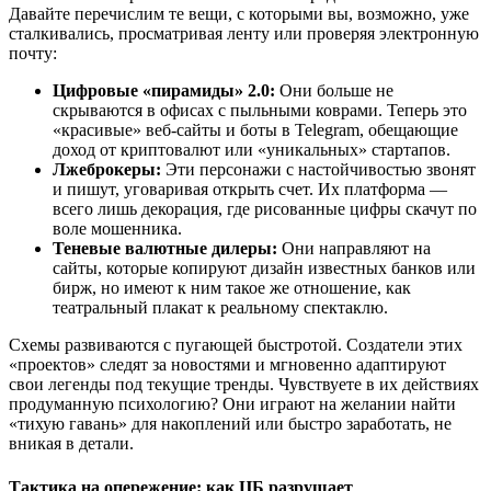
Давайте перечислим те вещи, с которыми вы, возможно, уже
сталкивались, просматривая ленту или проверяя электронную
почту:
Цифровые «пирамиды» 2.0:
Они больше не
скрываются в офисах с пыльными коврами. Теперь это
«красивые» веб-сайты и боты в Telegram, обещающие
доход от криптовалют или «уникальных» стартапов.
Лжеброкеры:
Эти персонажи с настойчивостью звонят
и пишут, уговаривая открыть счет. Их платформа —
всего лишь декорация, где рисованные цифры скачут по
воле мошенника.
Теневые валютные дилеры:
Они направляют на
сайты, которые копируют дизайн известных банков или
бирж, но имеют к ним такое же отношение, как
театральный плакат к реальному спектаклю.
Схемы развиваются с пугающей быстротой. Создатели этих
«проектов» следят за новостями и мгновенно адаптируют
свои легенды под текущие тренды. Чувствуете в их действиях
продуманную психологию? Они играют на желании найти
«тихую гавань» для накоплений или быстро заработать, не
вникая в детали.
Тактика на опережение: как ЦБ разрушает