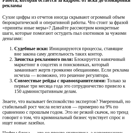
Работа, которая остается за кадром: от иска до блокировки
рекламы
Сухие цифры из отчетов иногда скрывают огромный объем
бюрократической и оперативной работы. Что стоит за фразой
«приняты иные меры»? Давайте рассмотрим конкретные
шаги, которые помогают остудить пыл охотников за чужими
деньгами:
Судебные иски:
Инициируются процессы, ставящие
вне закона саму деятельность таких контор.
Зачистка рекламного поля:
Блокируется навязчивый
маркетинг в соцсетях и поисковиках, который
заманивает жертв громкими обещаниями. Если реклама
исчезла — возможно, это решение регулятора.
Совместные рейды с правоохранителями:
Только за
первые три месяца года это сотрудничество привело к
150 административным делам.
Знаете, что вызывает беспокойство экспертов? Умеренный, но
стабильный рост числа нелегалов — примерно на 9% по
сравнению с прошлым годом. Это не резкий скачок, но тренд
говорит о том, что криминальный бизнес чувствует спрос и
ищет новые лазейки.
Цифры блока — это не просто статистика, а напоминание: