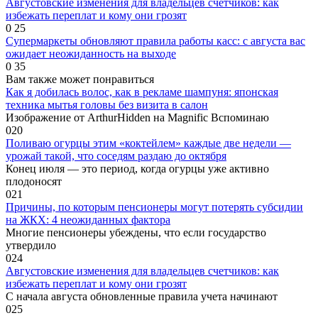
Августовские изменения для владельцев счетчиков: как
избежать переплат и кому они грозят
0
25
Супермаркеты обновляют правила работы касс: с августа вас
ожидает неожиданность на выходе
0
35
Вам также может понравиться
Как я добилась волос, как в рекламе шампуня: японская
техника мытья головы без визита в салон
Изображение от ArthurHidden на Magnific Вспоминаю
0
20
Поливаю огурцы этим «коктейлем» каждые две недели —
урожай такой, что соседям раздаю до октября
Конец июля — это период, когда огурцы уже активно
плодоносят
0
21
Причины, по которым пенсионеры могут потерять субсидии
на ЖКХ: 4 неожиданных фактора
Многие пенсионеры убеждены, что если государство
утвердило
0
24
Августовские изменения для владельцев счетчиков: как
избежать переплат и кому они грозят
С начала августа обновленные правила учета начинают
0
25