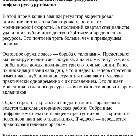
инфраструктуру обмана
В этой игре в кошки-мышки регулятор акцентировал
внимание не только на блокировках, но и на их
молниеносной скорости. За последний квартал специалисты
удалили из публичного доступа 7,4 тысячи вредоносных
ресурсов. Это почти на треть больше, чем в предыдущем
периоде.
Основное оружие здесь — борьба с «клонами». Представьте:
вы блокируете один сайт-ловушку, а на его месте тут же, как
грибы после дождя, возникают три его точные копии. Ранее
их ликвидация занимала дни, а то и недели. Теперь стратегия
изменилась: дублирующие страницы выявляют и удаляют
практически одновременно с их появлением. Это лишает
мошенников главного ресурса — возможности воровать время
вкладчиков.
Однако просто закрыть сайт недостаточно. Параллельно
ведется тщательная юридическая работа. Собранные
цифровые «отпечатки пальцев» преступников — скриншоты
переписок, данные о транзакциях, IP-адреса — передаются
правоохранительным органам.