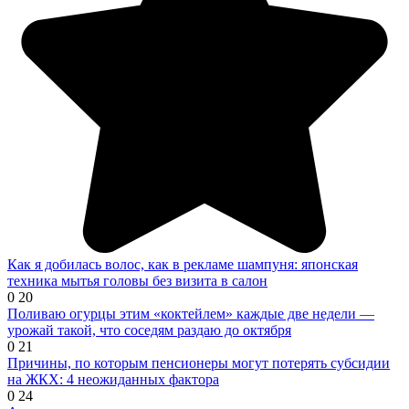
Как я добилась волос, как в рекламе шампуня: японская
техника мытья головы без визита в салон
0
20
Поливаю огурцы этим «коктейлем» каждые две недели —
урожай такой, что соседям раздаю до октября
0
21
Причины, по которым пенсионеры могут потерять субсидии
на ЖКХ: 4 неожиданных фактора
0
24