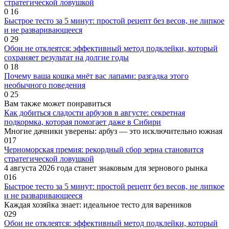
стратегической ловушкой
0
16
Быстрое тесто за 5 минут: простой рецепт без весов, не липкое
и не разваривающееся
0
29
Обои не отклеятся: эффективный метод подклейки, который
сохраняет результат на долгие годы
0
18
Почему ваша кошка мнёт вас лапами: разгадка этого
необычного поведения
0
25
Вам также может понравиться
Как добиться сладости арбузов в августе: секретная
подкормка, которая помогает даже в Сибири
Многие дачники уверены: арбуз — это исключительно южная
0
17
Черноморская премия: рекордный сбор зерна становится
стратегической ловушкой
4 августа 2026 года станет знаковым для зернового рынка
0
16
Быстрое тесто за 5 минут: простой рецепт без весов, не липкое
и не разваривающееся
Каждая хозяйка знает: идеальное тесто для вареников
0
29
Обои не отклеятся: эффективный метод подклейки, который