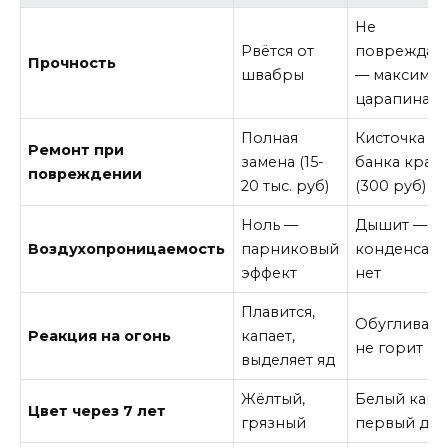
Не
Рвётся от
повреждает
Прочность
швабры
— максиму
царапина
Полная
Кисточка +
Ремонт при
замена (15-
банка крас
повреждении
20 тыс. руб)
(300 руб)
Ноль —
Дышит —
Воздухопроницаемость
парниковый
конденсата
эффект
нет
Плавится,
Обугливаетс
Реакция на огонь
капает,
не горит
выделяет яд
Жёлтый,
Белый как 
Цвет через 7 лет
грязный
первый ден