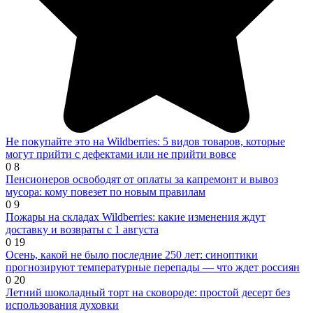
Не покупайте это на Wildberries: 5 видов товаров, которые
могут прийти с дефектами или не прийти вовсе
0
8
Пенсионеров освободят от оплаты за капремонт и вывоз
мусора: кому повезет по новым правилам
0
9
Пожары на складах Wildberries: какие изменения ждут
доставку и возвраты с 1 августа
0
19
Осень, какой не было последние 250 лет: синоптики
прогнозируют температурные перепады — что ждет россиян
0
20
Летний шоколадный торт на сковороде: простой десерт без
использования духовки