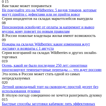
0
15
Вам также может понравиться
Не покупайте это на Wildberries: 5 видов товаров, которые
могут прийти с дефектами или не прийти вовсе
Серия инцидентов на складах маркетплейсов вынудила
0
8
Пенсионеров освободят от оплаты за капремонт и вывоз
мусора: кому повезет по новым правилам
В России пожилые владельцы жилья имеют возможность
0
9
Пожары на складах Wildberries: какие изменения ждут
доставку и возвраты с 1 августа
Серия возгораний на складах Wildberries и других онлайн-
торговых
0
19
Осень, какой не было последние 250 лет: синоптики
прогнозируют температурные перепады — что ждет россиян
Эта осень в России может стать одной из самых
непредсказуемых
0
20
Летний шоколадный торт на сковороде: простой десерт без
использования духовки
В тёплую погоду совершенно не хочется разогревать духовку
0
15
Быстрые способы заготовки кабачков: пять эффективных