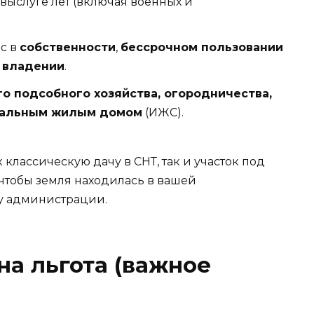
выслуге лет (включая военных и
ас в
собственности
,
бессрочном пользовании
 владении
.
о подсобного хозяйства, огородничества,
уальным жилым домом
(ИЖС).
 классическую дачу в СНТ, так и участок под
 чтобы земля находилась в вашей
 у администрации.
на льгота (важное