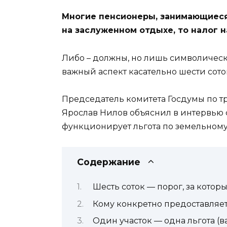
Многие пенсионеры, занимающиеся
на заслуженном отдыхе, то налог 
Либо – должны, но лишь символическу
важный аспект касательно шести соток
Председатель комитета Госдумы по т
Ярослав Нилов объяснил в интервью
функционирует льгота по земельному
Содержание
Шесть соток — порог, за кото
Кому конкретно предоставляет
Один участок — одна льгота (