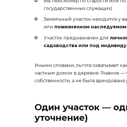
Вы пенсионер по старости или по 
государственных служащих).
Земельный участок находится у в
или
пожизненном наследуемом
Участок предназначен для
личног
садоводства или под индивид
Иными словами, льгота охватывает как
частным домом в деревне. Главное —
собственности, а не была арендована
Один участок — од
уточнение)