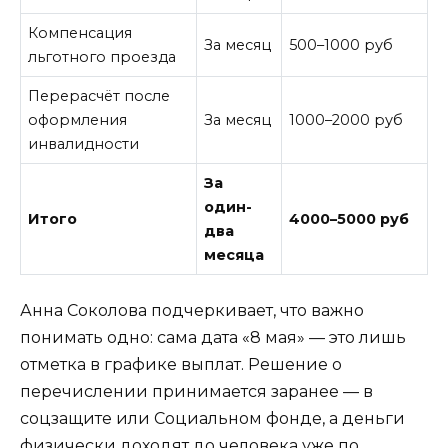
Компенсация
За месяц
500–1000 руб
льготного проезда
Перерасчёт после
оформления
За месяц
1000–2000 руб
инвалидности
За
один-
Итого
4000–5000 руб
два
месяца
Анна Соколова подчеркивает, что важно
понимать одно: сама дата «8 мая» — это лишь
отметка в графике выплат. Решение о
перечислении принимается заранее — в
соцзащите или Социальном фонде, а деньги
физически доходят до человека уже по