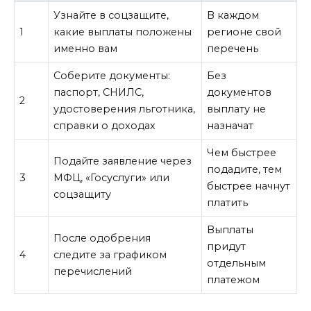
Узнайте в соцзащите,
В каждом
1
какие выплаты положены
регионе свой
именно вам
перечень
Соберите документы:
Без
паспорт, СНИЛС,
документов
2
удостоверения льготника,
выплату не
справки о доходах
назначат
Чем быстрее
Подайте заявление через
подадите, тем
3
МФЦ, «Госуслуги» или
быстрее начнут
соцзащиту
платить
Выплаты
После одобрения
придут
4
следите за графиком
отдельным
перечислений
платежом