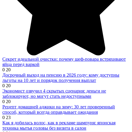
Секрет идеальной очистки: почему шеф-повара встряхивают
яйца перед варкой
0
20
Досрочный выход на пенсию в 2026 году: кому доступны
льготы на 10 лет и порядок получения выплат
0
20
Экономист озвучил 4 скрытых сценария: деньги не
заблокируют, но могут стать недоступными
0
20
Рецепт домашней аджики на зиму: 30 лет проверенный
способ, который всегда оправдывает ожидания
0
23
Как я добилась волос, как в рекламе шампуня: японская
техника мытья головы без визита в салон