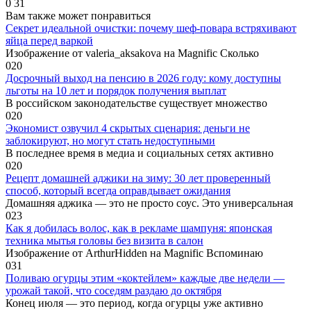
0
31
Вам также может понравиться
Секрет идеальной очистки: почему шеф-повара встряхивают
яйца перед варкой
Изображение от valeria_aksakova на Magnific Сколько
0
20
Досрочный выход на пенсию в 2026 году: кому доступны
льготы на 10 лет и порядок получения выплат
В российском законодательстве существует множество
0
20
Экономист озвучил 4 скрытых сценария: деньги не
заблокируют, но могут стать недоступными
В последнее время в медиа и социальных сетях активно
0
20
Рецепт домашней аджики на зиму: 30 лет проверенный
способ, который всегда оправдывает ожидания
Домашняя аджика — это не просто соус. Это универсальная
0
23
Как я добилась волос, как в рекламе шампуня: японская
техника мытья головы без визита в салон
Изображение от ArthurHidden на Magnific Вспоминаю
0
31
Поливаю огурцы этим «коктейлем» каждые две недели —
урожай такой, что соседям раздаю до октября
Конец июля — это период, когда огурцы уже активно