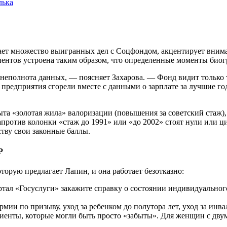
лька
ет множество выигранных дел с Соцфондом, акцентирует вниман
иентов устроена таким образом, что определенные моменты био
неполнота данных, — поясняет Захарова. — Фонд видит только то
предприятия сгорели вместе с данными о зарплате за лучшие г
ыта «золотая жила» валоризации (повышения за советский стаж), 
ротив колонки «стаж до 1991» или «до 2002» стоят нули или ц
тву свои законные баллы.
Р
оторую предлагает Лапин, и она работает безотказно:
тал «Госуслуги» закажите справку о состоянии индивидуального
мии по призыву, уход за ребенком до полутора лет, уход за инв
нты, которые могли быть просто «забыты». Для женщин с двумя