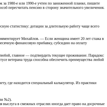
к за 1980-е или 1990-е учтен по заниженной планке, пишите
особ пересчитать пенсию в сторону значительного увеличения.
сную статистику: дотации за длительную работу чаще всего
 комментирует Михайлов. — Если женщина имеет 20 лет стажа в
емесячную финансовую прибавку, субсидию на оплату
т любой, главное — подтвердить текущее проживание. Парадокс
татусе ветерана труда способна обеспечить преимущества любой
инету, где находится специальный калькулятор. Из практики
ли №2).
я выслуга в смежных отраслях иногда дает право на досрочные