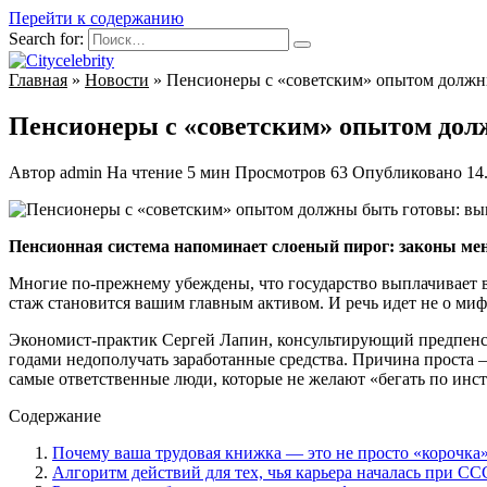
Перейти к содержанию
Search for:
Главная
»
Новости
»
Пенсионеры с «советским» опытом должны
Пенсионеры с «советским» опытом долж
Автор
admin
На чтение
5 мин
Просмотров
63
Опубликовано
14
Пенсионная система напоминает слоеный пирог: законы мен
Многие по-прежнему убеждены, что государство выплачивает в
стаж становится вашим главным активом. И речь идет не о мифи
Экономист-практик Сергей Лапин, консультирующий предпенси
годами недополучать заработанные средства. Причина проста 
самые ответственные люди, которые не желают «бегать по инс
Содержание
Почему ваша трудовая книжка — это не просто «корочка
Алгоритм действий для тех, чья карьера началась при С