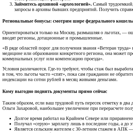
Займитесь архивной «археологией».
Самый трудоемкий, 
запросы в архивы бывших предприятий. Получить справку
Региональные бонусы: смотрим шире федерального кошель
Ориентироваться только на Москву, размышляя о льготах, — о
вводят регионы, дотационные и промышленные.
«В ряде областей порог для получения звания «Ветеран труда
медицине или образовании конкретного региона, она может пр
коммунальных услуг или компенсацию проезда».
Условия различаются. Где-то требуют, чтобы стаж был выработ
в том, что льготы часто «спят», пока сам гражданин не обрати
индексации на сотни рублей в месяц живыми деньгами.
Кому выгодно поднять документы прямо сейчас
Таким образом, если ваш трудовой путь пересек отметку в два д
Ольги Захаровой, наибольшее увеличение при перерасчете полу
Долгое время работал на Крайнем Севере или приравненны
Получал «серую» зарплату лишь в последние годы, а до 
Является сельским жителем с 30-летним стажем в АПК — 