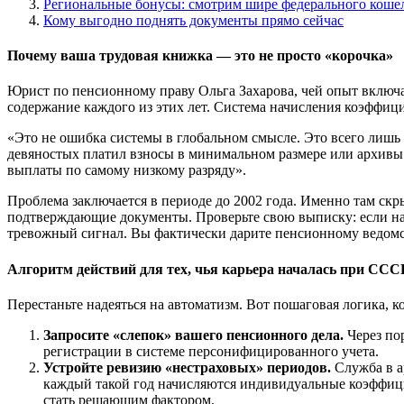
Региональные бонусы: смотрим шире федерального коше
Кому выгодно поднять документы прямо сейчас
Почему ваша трудовая книжка — это не просто «корочка»
Юрист по пенсионному праву Ольга Захарова, чей опыт включа
содержание каждого из этих лет. Система начисления коэффиц
«Это не ошибка системы в глобальном смысле. Это всего лишь 
девяностых платил взносы в минимальном размере или архивы 
выплаты по самому низкому разряду».
Проблема заключается в периоде до 2002 года. Именно там скр
подтверждающие документы. Проверьте свою выписку: если нап
тревожный сигнал. Вы фактически дарите пенсионному ведомс
Алгоритм действий для тех, чья карьера началась при ССС
Перестаньте надеяться на автоматизм. Вот пошаговая логика, к
Запросите «слепок» вашего пенсионного дела.
Через пор
регистрации в системе персонифицированного учета.
Устройте ревизию «нестраховых» периодов.
Служба в ар
каждый такой год начисляются индивидуальные коэффицие
стать решающим фактором.