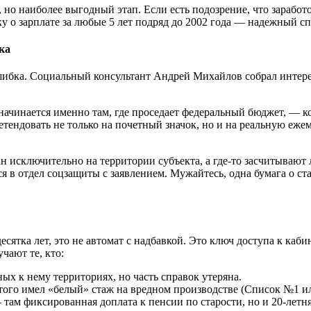
но наиболее выгодный этап. Если есть подозрение, что заработо
 о зарплате за любые 5 лет подряд до 2002 года — надежный сп
ка
шибка. Социальный консультант Андрей Михайлов собрал интере
» начинается именно там, где проседает федеральный бюджет, —
етендовать не только на почетный значок, но и на реальную еж
ан исключительно на территории субъекта, а где-то засчитываю
тся в отдел соцзащиты с заявлением. Мужайтесь, одна бумага о с
есятка лет, это не автомат с надбавкой. Это ключ доступа к каб
чают те, кто:
х к нему территориях, но часть справок утеряна.
этого имел «белый» стаж на вредном производстве (Список №1 и
там фиксированная доплата к пенсии по старости, но и 20-летня