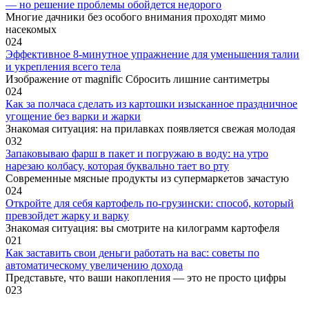
— но решение проблемы обойдется недорого
Многие дачники без особого внимания проходят мимо
насекомых
0
24
Эффективное 8-минутное упражнение для уменьшения талии
и укрепления всего тела
Изображение от magnific Сбросить лишние сантиметры
0
24
Как за полчаса сделать из картошки изысканное праздничное
угощение без варки и жарки
Знакомая ситуация: на прилавках появляется свежая молодая
0
32
Запаковываю фарш в пакет и погружаю в воду: на утро
нарезаю колбасу, которая буквально тает во рту
Современные мясные продукты из супермаркетов зачастую
0
24
Откройте для себя картофель по-грузински: способ, который
превзойдет жарку и варку
Знакомая ситуация: вы смотрите на килограмм картофеля
0
21
Как заставить свои деньги работать на вас: советы по
автоматическому увеличению дохода
Представьте, что ваши накопления — это не просто цифры
0
23