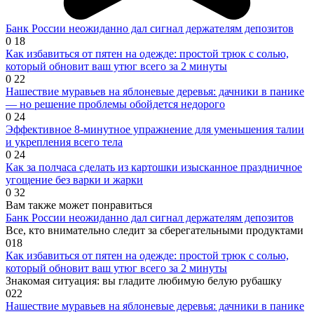
Банк России неожиданно дал сигнал держателям депозитов
0
18
Как избавиться от пятен на одежде: простой трюк с солью,
который обновит ваш утюг всего за 2 минуты
0
22
Нашествие муравьев на яблоневые деревья: дачники в панике
— но решение проблемы обойдется недорого
0
24
Эффективное 8-минутное упражнение для уменьшения талии
и укрепления всего тела
0
24
Как за полчаса сделать из картошки изысканное праздничное
угощение без варки и жарки
0
32
Вам также может понравиться
Банк России неожиданно дал сигнал держателям депозитов
Все, кто внимательно следит за сберегательными продуктами
0
18
Как избавиться от пятен на одежде: простой трюк с солью,
который обновит ваш утюг всего за 2 минуты
Знакомая ситуация: вы гладите любимую белую рубашку
0
22
Нашествие муравьев на яблоневые деревья: дачники в панике