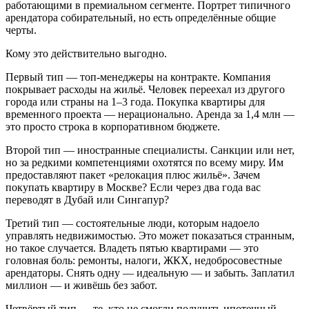
работающими в премиальном сегменте. Портрет типичного
арендатора собирательный, но есть определённые общие
черты.
Кому это действительно выгодно.
Первый тип — топ-менеджеры на контракте. Компания
покрывает расходы на жильё. Человек переехал из другого
города или страны на 1–3 года. Покупка квартиры для
временного проекта — нерационально. Аренда за 1,4 млн —
это просто строка в корпоративном бюджете.
Второй тип — иностранные специалисты. Санкции или нет,
но за редкими компетенциями охотятся по всему миру. Им
предоставляют пакет «релокация плюс жильё». Зачем
покупать квартиру в Москве? Если через два года вас
переводят в Дубай или Сингапур?
Третий тип — состоятельные люди, которым надоело
управлять недвижимостью. Это может показаться странным,
но такое случается. Владеть пятью квартирами — это
головная боль: ремонты, налоги, ЖКХ, недобросовестные
арендаторы. Снять одну — идеальную — и забыть. Заплатил
миллион — и живёшь без забот.
Четвёртый тип — те, кто не смогли получить ипотечный