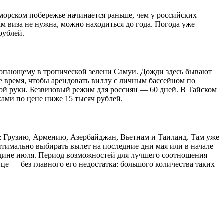
морском побережье начинается раньше, чем у российских
м виза не нужна, можно находиться до года. Погода уже
рублей.
топающему в тропической зелени Самуи. Дожди здесь бывают
е время, чтобы арендовать виллу с личным бассейном по
ной руки. Безвизовый режим для россиян — 60 дней. В Тайском
ками по цене ниже 15 тысяч рублей.
а: Грузию, Армению, Азербайджан, Вьетнам и Таиланд. Там уже
птимально выбирать вылет на последние дни мая или в начале
ередине июля. Период возможностей для лучшего соотношения
це — без главного его недостатка: большого количества таких