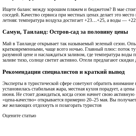
Ищете баланс между хорошим пляжем и бюджетом? В мае стоит 
соседей. Качество сервиса при местных ценах делает это мест
летняя: температура воздуха достигает +23…+25, а воды — +22.
Самуи, Таиланд: Остров-сад за половину цены
Май в Таиланде открывает так называемый зеленый сезон. Оп
кратковременными, чаще всего ночью. Главный плюс: поток ту
разумной цене и наслаждаться заливом, где температура воды 
заливе тихо, солнце светит активно. Отели предлагают скидки 
Рекомендации специалистов и краткий вывод
Эксперты в туристической сфере советуют обратить внимание 
установилась стабильная жара, местная кухня порадует, а цен
июня. Не стоит дожидаться, когда сезон начнет свою активную
«цена-качество» открывается примерно 20–25 мая. Вы получает
же желающих отдохнуть и позагорать туристов
Оцените статью