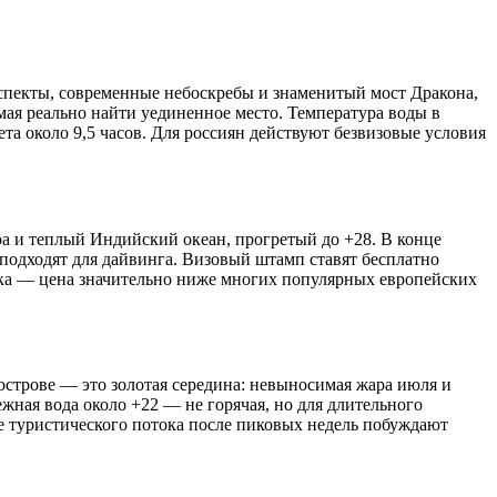
оспекты, современные небоскребы и знаменитый мост Дракона,
мая реально найти уединенное место. Температура воды в
та около 9,5 часов. Для россиян действуют безвизовые условия
ра и теплый Индийский океан, прогретый до +28. В конце
 подходят для дайвинга. Визовый штамп ставят бесплатно
века — цена значительно ниже многих популярных европейских
острове — это золотая середина: невыносимая жара июля и
ежная вода около +22 — не горячая, но для длительного
е туристического потока после пиковых недель побуждают