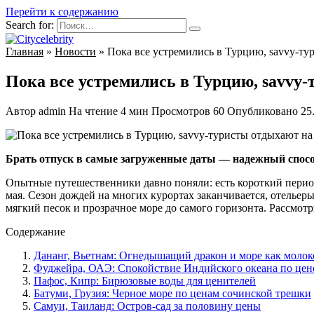
Перейти к содержанию
Search for:
Главная
»
Новости
»
Пока все устремились в Турцию, savvy-ту
Пока все устремились в Турцию, savvy-
Автор
admin
На чтение
4 мин
Просмотров
60
Опубликовано
25
Брать отпуск в самые загруженные даты — надежный способ 
Опытные путешественники давно поняли: есть короткий период 
мая. Сезон дождей на многих курортах заканчивается, отелье
мягкий песок и прозрачное море до самого горизонта. Рассмотри
Содержание
Дананг, Вьетнам: Огнедышащий дракон и море как молок
Фуджейра, ОАЭ: Спокойствие Индийского океана по цен
Пафос, Кипр: Бирюзовые воды для ценителей
Батуми, Грузия: Черное море по ценам сочинской трешки
Самуи, Таиланд: Остров-сад за половину цены