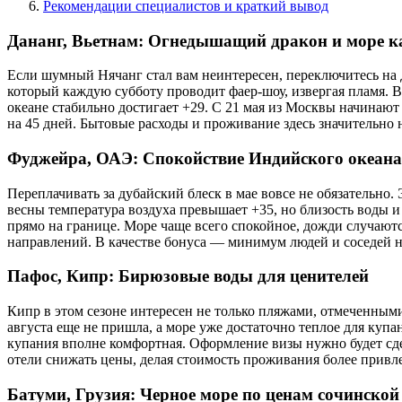
Рекомендации специалистов и краткий вывод
Дананг, Вьетнам: Огнедышащий дракон и море к
Если шумный Нячанг стал вам неинтересен, переключитесь на 
который каждую субботу проводит фаер-шоу, извергая пламя. 
океане стабильно достигает +29. С 21 мая из Москвы начинают 
на 45 дней. Бытовые расходы и проживание здесь значительно 
Фуджейра, ОАЭ: Спокойствие Индийского океана 
Переплачивать за дубайский блеск в мае вовсе не обязательно
весны температура воздуха превышает +35, но близость воды 
прямо на границе. Море чаще всего спокойное, дожди случают
направлений. В качестве бонуса — минимум людей и соседей н
Пафос, Кипр: Бирюзовые воды для ценителей
Кипр в этом сезоне интересен не только пляжами, отмеченным
августа еще не пришла, а море уже достаточно теплое для купа
купания вполне комфортная. Оформление визы нужно будет сде
отели снижать цены, делая стоимость проживания более привл
Батуми, Грузия: Черное море по ценам сочинско