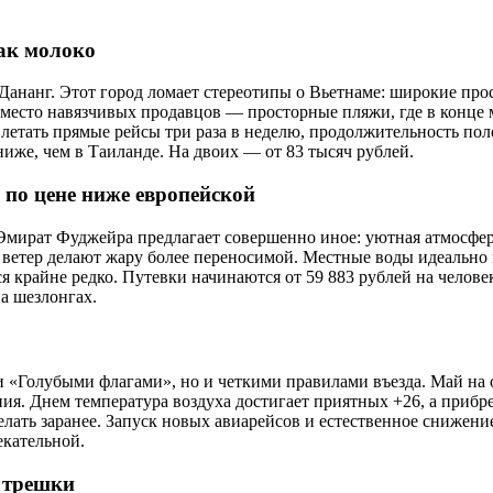
ак молоко
Дананг. Этот город ломает стереотипы о Вьетнаме: широкие пр
Вместо навязчивых продавцов — просторные пляжи, где в конце 
летать прямые рейсы три раза в неделю, продолжительность поле
ниже, чем в Таиланде. На двоих — от 83 тысяч рублей.
по цене ниже европейской
. Эмират Фуджейра предлагает совершенно иное: уютная атмосфе
и ветер делают жару более переносимой. Местные воды идеально
ся крайне редко. Путевки начинаются от 59 883 рублей на чело
а шезлонгах.
и «Голубыми флагами», но и четкими правилами въезда. Май на 
ния. Днем температура воздуха достигает приятных +26, а прибр
лать заранее. Запуск новых авиарейсов и естественное снижени
екательной.
й трешки