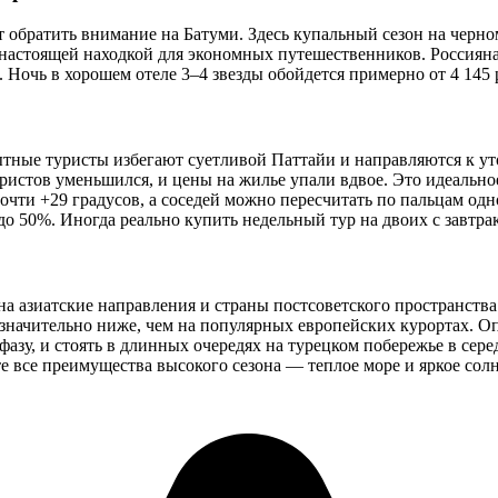
обратить внимание на Батуми. Здесь купальный сезон на черно
о настоящей находкой для экономных путешественников. Россияна
 Ночь в хорошем отеле 3–4 звезды обойдется примерно от 4 145 
ытные туристы избегают суетливой Паттайи и направляются к у
ристов уменьшился, и цены на жилье упали вдвое. Это идеально
почти +29 градусов, а соседей можно пересчитать по пальцам од
до 50%. Иногда реально купить недельный тур на двоих с завтра
на азиатские направления и страны постсоветского пространств
ы значительно ниже, чем на популярных европейских курортах. О
 фазу, и стоять в длинных очередях на турецком побережье в с
е все преимущества высокого сезона — теплое море и яркое солн