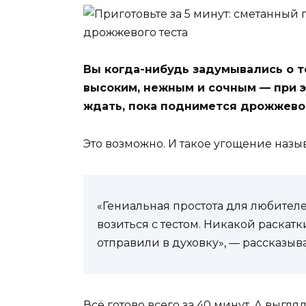
Вы когда-нибудь задумывались о т
высоким, нежным и сочным — при э
ждать, пока поднимется дрожжевое 
Это возможно. И такое угощение назы
«Гениальная простота для любителе
возиться с тестом. Никакой раскат
отправили в духовку», — рассказыв
Всё готово всего за 40 минут. А выгля