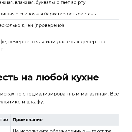
жная, влажная, буквально тает во рту
вишня + сливочная бархатистость сметаны
есколько дней (проверено!)
е, вечернего чая или даже как десерт на
т.
есть на любой кухне
оисках по специализированным магазинам. Всё
ильнике и шкафу.
тво
Примечание
Не используйте обезжиренную — текстура