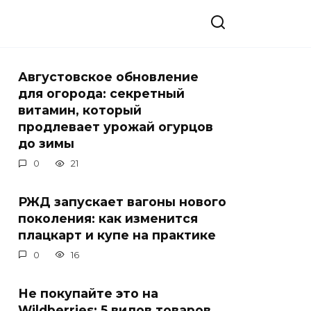
Августовское обновление
для огорода: секретный
витамин, который
продлевает урожай огурцов
до зимы
0
21
РЖД запускает вагоны нового
поколения: как изменится
плацкарт и купе на практике
0
16
Не покупайте это на
Wildberries: 5 видов товаров,