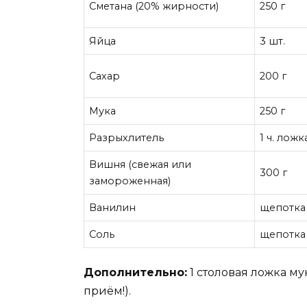
Сметана (20% жирности)
250 г
Яйца
3 шт.
Сахар
200 г
Мука
250 г
Разрыхлитель
1 ч. ложк
Вишня (свежая или
300 г
замороженная)
Ванилин
щепотка
Соль
щепотка
Дополнительно:
1 столовая ложка м
приём!).