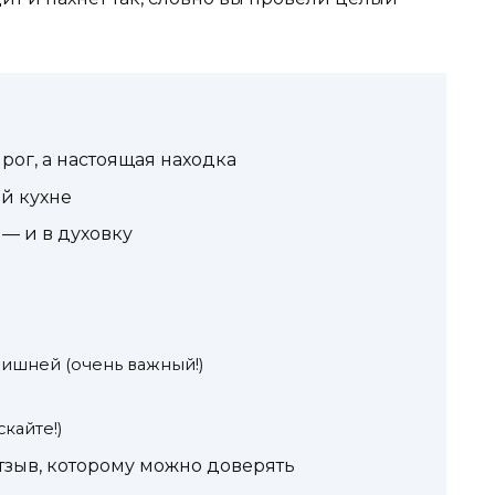
ирог, а настоящая находка
ой кухне
 — и в духовку
вишней (очень важный!)
кайте!)
тзыв, которому можно доверять