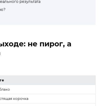
еального результата
ню?
ыходе: не пирог, а
а
те
блако
устящая корочка