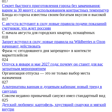
0
17
Секрет быстрого приготовления гороха без замачивания:
варим за 30 минут с использованием контрастных температур
Блюда из гороха известны своим богатым вкусом и высокой
0
17
С августа вступают в силу новые правила подачи показаний
счетчиков: что ждет россиян
С начала августа для городских квартир, оснащённых
0
18
Запрет вступил в силу: новые правила на Wildberries и Ozon
начинают действовать
Фраза «с сегодняшнего дня запрещено» в контексте
маркетплейсов
0
24
Отпуск в январе и мае 2027 года: почему он станет для вас
затратным мероприятием
Организация отпуска — это не только выбор места
назначения
0
27
Альтернатива ваннам и душевым кабинам: новый тренд в
санузлах
Совсем недавно привычный санузел имел стандартный вид
0
25
Детский любимец: картофель, хрустящий снаружи и мягкий
внутри