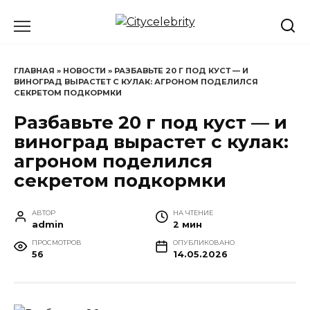
Перейти
к
содержанию
ГЛАВНАЯ
»
НОВОСТИ
»
РАЗБАВЬТЕ 20 Г ПОД КУСТ — И
ВИНОГРАД ВЫРАСТЕТ С КУЛАК: АГРОНОМ ПОДЕЛИЛСЯ
СЕКРЕТОМ ПОДКОРМКИ
Разбавьте 20 г под куст — и
виноград вырастет с кулак:
агроном поделился
секретом подкормки
АВТОР
НА ЧТЕНИЕ
admin
2 мин
ПРОСМОТРОВ
ОПУБЛИКОВАНО
56
14.05.2026