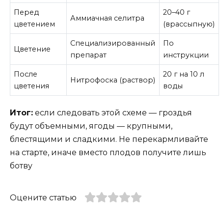
Перед
20–40 г
Аммиачная селитра
цветением
(врассыпную)
Специализированный
По
Цветение
препарат
инструкции
После
20 г на 10 л
Нитрофоска (раствор)
цветения
воды
Итог:
если следовать этой схеме — гроздья
будут объемными, ягоды — крупными,
блестящими и сладкими. Не перекармливайте
на старте, иначе вместо плодов получите лишь
ботву
Оцените статью