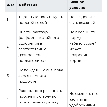
Важное
Шаг
Действие
условие
Тщательно полить кусты
Почва должна
1
простой водой
быть влажной
Внести раствор
Не превышать
фосфорно-калийного
норму —
удобрения в
избыток солей
2
соответствии с
может
дозировкой
повредить
производителя
корни
Подождать 1-2 дня, пока
3
земля немного
—
подсохнет
Равномерно рассыпать
Не смешивать с
просеянную золу по
4
азотными
приствольному кругу
удобрениями