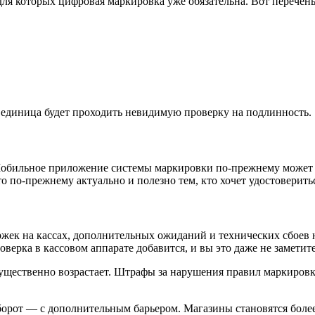
для которых цифровая маркировка уже обязательна. Вот перечень
ая единица будет проходить невидимую проверку на подлинность.
обильное приложение системы маркировки по-прежнему может бы
по-прежнему актуально и полезно тем, кто хочет удостовериться
жек на кассах, дополнительных ожиданий и технических сбоев н
ерка в кассовом аппарате добавится, и вы это даже не заметите
ущественно возрастает. Штрафы за нарушения правил маркировк
орот — с дополнительным барьером. Магазины становятся более 