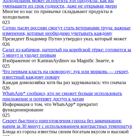
Холодильник может испортить эти продукты: как вы
уменьшаете их срок годности, даже не открывая двери
Многие из нас по привычке складывают продукты в
холодильник
0
23
Сотни тысяч россиян смогут стать ветеранами труда: важные
изменения, которые необходимо учитывать каждому
Президент Владимир Путин утвердил указ, который может
0
26
Салат из кабачков, натертый на корейской тёрке: готовится за
5 минут и уходит первым
Изображение от KamranAydinov на Magnific Знаете, в
0
25
Что первым класть на сковороду: лук или морковь — секрет,
известный каждому повару
Каждая домохозяйка хотя бы раз задумывалась: что сначала
0
26
WhatsApp* сообщил, кто не сможет больше использовать
приложение и потеряет доступ к чатам
Информация о том, что WhatsApp* прекратит
функционирование
0
25
Секрет быстрого приготовления гороха без замачивания:
варим за 30 минут с использованием контрастных температур
Блюда из гороха известны своим богатым вкусом и высокой