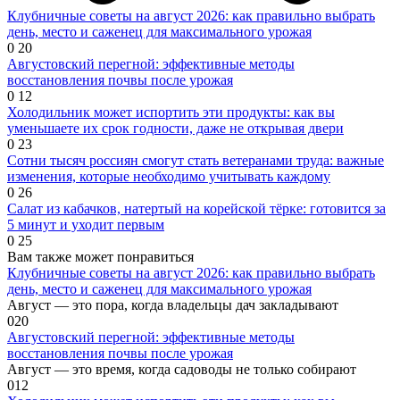
Клубничные советы на август 2026: как правильно выбрать
день, место и саженец для максимального урожая
0
20
Августовский перегной: эффективные методы
восстановления почвы после урожая
0
12
Холодильник может испортить эти продукты: как вы
уменьшаете их срок годности, даже не открывая двери
0
23
Сотни тысяч россиян смогут стать ветеранами труда: важные
изменения, которые необходимо учитывать каждому
0
26
Салат из кабачков, натертый на корейской тёрке: готовится за
5 минут и уходит первым
0
25
Вам также может понравиться
Клубничные советы на август 2026: как правильно выбрать
день, место и саженец для максимального урожая
Август — это пора, когда владельцы дач закладывают
0
20
Августовский перегной: эффективные методы
восстановления почвы после урожая
Август — это время, когда садоводы не только собирают
0
12