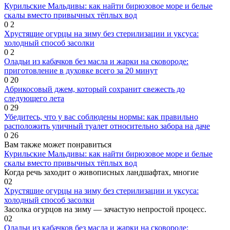
Курильские Мальдивы: как найти бирюзовое море и белые
скалы вместо привычных тёплых вод
0
2
Хрустящие огурцы на зиму без стерилизации и уксуса:
холодный способ засолки
0
2
Оладьи из кабачков без масла и жарки на сковороде:
приготовление в духовке всего за 20 минут
0
20
Абрикосовый джем, который сохранит свежесть до
следующего лета
0
29
Убедитесь, что у вас соблюдены нормы: как правильно
расположить уличный туалет относительно забора на даче
0
26
Вам также может понравиться
Курильские Мальдивы: как найти бирюзовое море и белые
скалы вместо привычных тёплых вод
Когда речь заходит о живописных ландшафтах, многие
0
2
Хрустящие огурцы на зиму без стерилизации и уксуса:
холодный способ засолки
Засолка огурцов на зиму — зачастую непростой процесс.
0
2
Оладьи из кабачков без масла и жарки на сковороде: