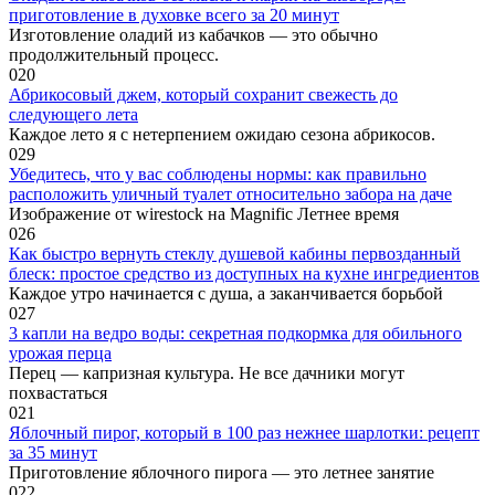
приготовление в духовке всего за 20 минут
Изготовление оладий из кабачков — это обычно
продолжительный процесс.
0
20
Абрикосовый джем, который сохранит свежесть до
следующего лета
Каждое лето я с нетерпением ожидаю сезона абрикосов.
0
29
Убедитесь, что у вас соблюдены нормы: как правильно
расположить уличный туалет относительно забора на даче
Изображение от wirestock на Magnific Летнее время
0
26
Как быстро вернуть стеклу душевой кабины первозданный
блеск: простое средство из доступных на кухне ингредиентов
Каждое утро начинается с душа, а заканчивается борьбой
0
27
3 капли на ведро воды: секретная подкормка для обильного
урожая перца
Перец — капризная культура. Не все дачники могут
похвастаться
0
21
Яблочный пирог, который в 100 раз нежнее шарлотки: рецепт
за 35 минут
Приготовление яблочного пирога — это летнее занятие
0
22