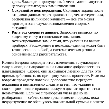
срок.
Даже один пропущенный месяц может запустить
цепочку невыгодных вам начислений.
Сохраняйте подтверждения.
Скриншот экрана после
отправки данных через приложение, чек из терминала,
распечатка из личного кабинета — всё это может
пригодиться в случае возникновения спорных
ситуаций.
Раз в год сверяйте данные.
Запросите выписку по
лицевому счету и сопоставьте показания,
зафиксированные там, с теми, что указаны на ваших
приборах. Расхождение в несколько единиц может быть
технической ошибкой, а систематическая разница —
основанием для разбирательства.
Ксения Ветрова подводит итог: изменения, вступающие в
силу в июле, не направлены на наказание добросовестных
плательщиков. Скорее, они закрывают лазейки для тех, кто
привык действовать по принципу «авось пронесет». Если вы
вовремя проходите поверки, добросовестно передаете
показания и внимательно следите за тем, что указано в
квитанциях, новые правила окажутся для вас практически
незаметными. Если же с приборами учета давно не
разбирались — сейчас самое время навести порядок, пока
недоразумение не обернулось значительной суммой к оплате