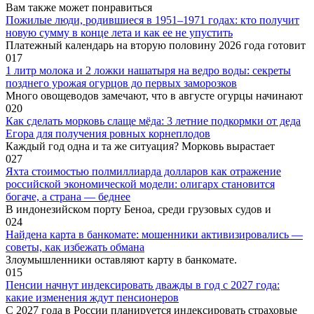
Вам также может понравиться
Пожилые люди, родившиеся в 1951–1971 годах: кто получит
новую сумму в конце лета и как ее не упустить
Платежный календарь на вторую половину 2026 года готовит
0
17
1 литр молока и 2 ложки нашатыря на ведро воды: секреты
позднего урожая огурцов до первых заморозков
Много овощеводов замечают, что в августе огурцы начинают
0
20
Как сделать морковь слаще мёда: 3 летние подкормки от деда
Егора для получения ровных корнеплодов
Каждый год одна и та же ситуация? Морковь вырастает
0
27
Яхта стоимостью полмиллиарда долларов как отражение
российской экономической модели: олигарх становится
богаче, а страна — беднее
В индонезийском порту Беноа, среди грузовых судов и
0
24
Найдена карта в банкомате: мошенники активизировались —
советы, как избежать обмана
Злоумышленники оставляют карту в банкомате.
0
15
Пенсии начнут индексировать дважды в год с 2027 года:
какие изменения ждут пенсионеров
С 2027 года в России планируется индексировать страховые