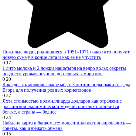
Пожилые люди, родившиеся в 1951–1971 годах: кто получит
новую сумму в конце лета и как ее не упустить
0
17
1 литр молока и 2 ложки нашатыря на ведро воды: секреты
позднего урожая огурцов до первых заморозков
0
20
Как сделать морковь слаще мёда: 3 летние подкормки от деда
Егора для получения ровных корнеплодов
0
27
Яхта стоимостью полмиллиарда долларов как отражение
российской экономической модели: олигарх становится
богаче, а страна — беднее
0
24
Найдена карта в банкомате: мошенники активизировались —
советы, как избежать обмана
0
15