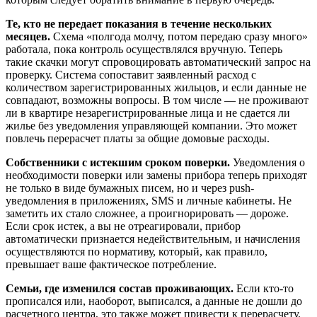
Те, кто не передает показания в течение нескольких
месяцев.
Схема «полгода молчу, потом передаю сразу много»
работала, пока контроль осуществлялся вручную. Теперь
такие скачки могут спровоцировать автоматический запрос на
проверку. Система сопоставит заявленный расход с
количеством зарегистрированных жильцов, и если данные не
совпадают, возможны вопросы. В том числе — не проживают
ли в квартире незарегистрированные лица и не сдается ли
жилье без уведомления управляющей компании. Это может
повлечь перерасчет платы за общие домовые расходы.
Собственники с истекшим сроком поверки.
Уведомления о
необходимости поверки или замены прибора теперь приходят
не только в виде бумажных писем, но и через push-
уведомления в приложениях, SMS и личные кабинеты. Не
заметить их стало сложнее, а проигнорировать — дороже.
Если срок истек, а вы не отреагировали, прибор
автоматически признается недействительным, и начисления
осуществляются по нормативу, который, как правило,
превышает ваше фактическое потребление.
Семьи, где изменился состав проживающих.
Если кто-то
прописался или, наоборот, выписался, а данные не дошли до
расчетного центра, это также может привести к перерасчету.