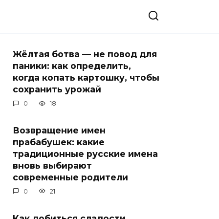
Жёлтая ботва — не повод для
паники: как определить,
когда копать картошку, чтобы
сохранить урожай
0
18
Возвращение имен
прабабушек: какие
традиционные русские имена
вновь выбирают
современные родители
0
21
Как добиться сладости