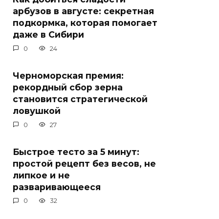
арбузов в августе: секретная
подкормка, которая помогает
даже в Сибири
0
24
Черноморская премия:
рекордный сбор зерна
становится стратегической
ловушкой
0
27
Быстрое тесто за 5 минут:
простой рецепт без весов, не
липкое и не
разваривающееся
0
32