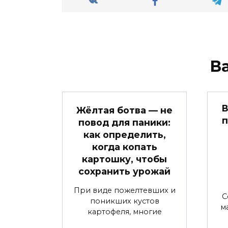
В
В
Жёлтая ботва — не
п
повод для паники:
как определить,
когда копать
картошку, чтобы
сохранить урожай
При виде пожелтевших и
С
поникших кустов
м
картофеля, многие