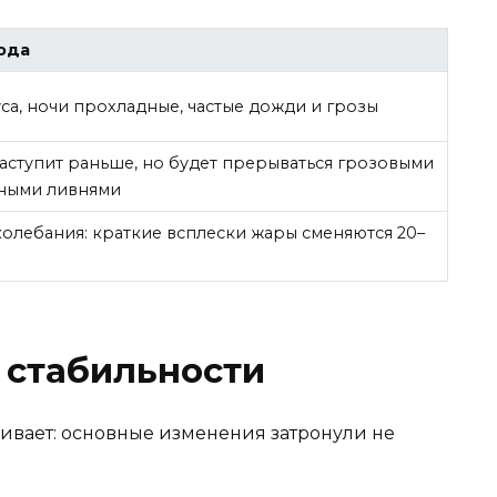
ода
уса, ночи прохладные, частые дожди и грозы
аступит раньше, но будет прерываться грозовыми
ьными ливнями
олебания: краткие всплески жары сменяются 20–
з стабильности
ивает: основные изменения затронули не