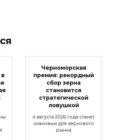
ся
Черноморская
 в
премия: рекордный
ая
сбор зерна
ая
становится
в
стратегической
ловушкой
ны:
4 августа 2026 года станет
знаковым для зернового
я
рынка