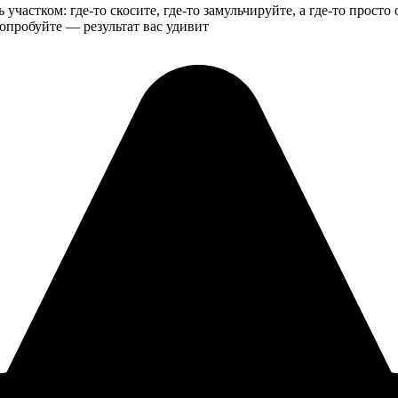
участком: где-то скосите, где-то замульчируйте, а где-то просто
пробуйте — результат вас удивит