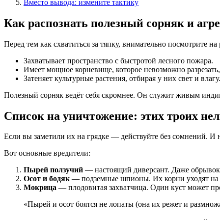
Вместо вывода: измените тактику
Как распознать полезный сорняк и агр
Перед тем как схватиться за тяпку, внимательно посмотрите на
Захватывает пространство с быстротой лесного пожара.
Имеет мощное корневище, которое невозможно разрезать
Затеняет культурные растения, отбирая у них свет и влагу
Полезный сорняк ведёт себя скромнее. Он служит живым индика
Список на уничтожение: этих троих нел
Если вы заметили их на грядке — действуйте без сомнений. И 
Вот основные вредители:
Пырей ползучий
— настоящий диверсант. Даже обрывок 
Осот и бодяк
— подземные шпионы. Их корни уходят на г
Мокрица
— плодовитая захватчица. Один куст может прои
«Пырей и осот боятся не лопаты (она их режет и размножа