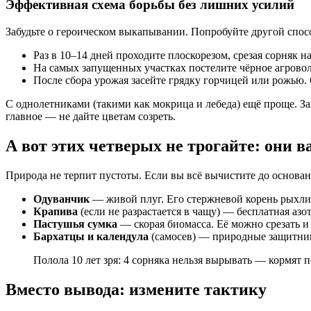
Эффективная схема борьбы без лишних усилий
Забудьте о героическом выкапывании. Попробуйте другой спос
Раз в 10–14 дней проходите плоскорезом, срезая сорняк 
На самых запущенных участках постелите чёрное агроволок
После сбора урожая засейте грядку горчицей или рожью. 
С однолетниками (такими как мокрица и лебеда) ещё проще. За
главное — не дайте цветам созреть.
А вот этих четверых не трогайте: они
Природа не терпит пустоты. Если вы всё вычистите до основани
Одуванчик
— живой плуг. Его стержневой корень рыхлит
Крапива
(если не разрастается в чащу) — бесплатная азо
Пастушья сумка
— скорая биомасса. Её можно срезать и 
Бархатцы и календула
(самосев) — природные защитник
Полола 10 лет зря: 4 сорняка нельзя вырывать — кормят 
Вместо вывода: измените тактику