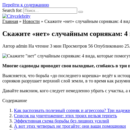
Перейти к содержанию
Search for:
Главная
»
Новости
»
Скажите «нет» случайным сорнякам: 4 вид
Скажите «нет» случайным сорнякам: 4 
Автор
admin
На чтение
3 мин
Просмотров
56
Опубликовано
25
Многие садоводы проводят свои выходные, сгибаясь в три по
Выясняется, что борьба «до последнего корешка» ведёт к ист
сорняков разрушает верхний слой земли, в то время как разумн
Давайте выясним, кого следует немедленно убрать с участка, а 
Содержание
Как распознать полезный сорняк и агрессора? Три надеж
Список на уничтожение: этих троих нельзя терпеть
Эффективная схема борьбы без лишних усилий
А вот этих четверых не трогайте: они ваши помощники