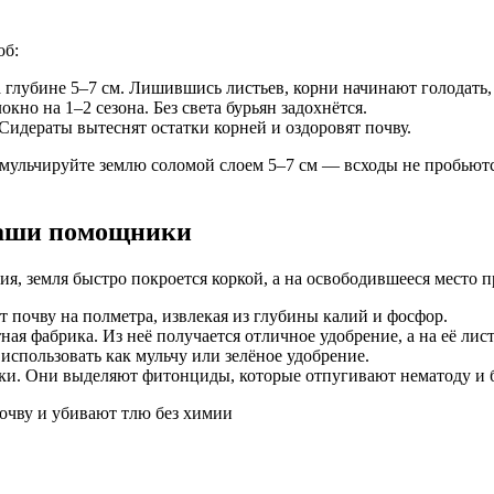
об:
на глубине 5–7 см. Лишившись листьев, корни начинают голодать,
но на 1–2 сезона. Без света бурьян задохнётся.
Сидераты вытеснят остатки корней и оздоровят почву.
мульчируйте землю соломой слоем 5–7 см — всходы не пробьются
 ваши помощники
я, земля быстро покроется коркой, а на освободившееся место п
 почву на полметра, извлекая из глубины калий и фосфор.
тная фабрика. Из неё получается отличное удобрение, а на её ли
использовать как мульчу или зелёное удобрение.
и. Они выделяют фитонциды, которые отпугивают нематоду и 
почву и убивают тлю без химии