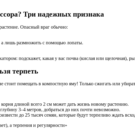
ессора? Три надежных признака
 растение. Опасный враг обычно:
, а лишь размножить с помощью лопаты.
.
тором: подскажет, какая у вас почва (кислая или щелочная), р
ьзя терпеть
не стоит помещать в компостную яму! Только сжигать или убират
корня длиной всего 2 см может дать жизнь новому растению.
лубину 3–4 метров, добраться до них почти невозможно.
звести до 25 тысяч семян, которые будут терпеливо ждать всход
ет), а терпения и регулярности»