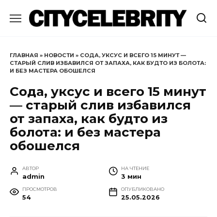
Перейти
к
содержанию
ГЛАВНАЯ
»
НОВОСТИ
»
СОДА, УКСУС И ВСЕГО 15 МИНУТ —
СТАРЫЙ СЛИВ ИЗБАВИЛСЯ ОТ ЗАПАХА, КАК БУДТО ИЗ БОЛОТА:
И БЕЗ МАСТЕРА ОБОШЕЛСЯ
Сода, уксус и всего 15 минут
— старый слив избавился
от запаха, как будто из
болота: и без мастера
обошелся
АВТОР
НА ЧТЕНИЕ
admin
3 мин
ПРОСМОТРОВ
ОПУБЛИКОВАНО
54
25.05.2026