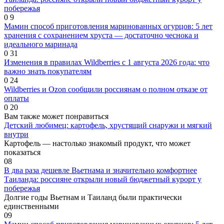
побережья
0
9
Мамин способ приготовления маринованных огурцов: 5 лет
хранения с сохранением хруста — достаточно чеснока и
идеального маринада
0
31
Изменения в правилах Wildberries с 1 августа 2026 года: что
важно знать покупателям
0
24
Wildberries и Ozon сообщили россиянам о полном отказе от
оплаты
0
20
Вам также может понравиться
Детский любимец: картофель, хрустящий снаружи и мягкий
внутри
Картофель — настолько знакомый продукт, что может
показаться
0
8
В два раза дешевле Вьетнама и значительно комфортнее
Таиланда: россияне открыли новый бюджетный курорт у
побережья
Долгие годы Вьетнам и Таиланд были практически
единственными
0
9