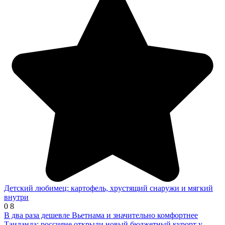
Детский любимец: картофель, хрустящий снаружи и мягкий
внутри
0
8
В два раза дешевле Вьетнама и значительно комфортнее
Таиланда: россияне открыли новый бюджетный курорт у