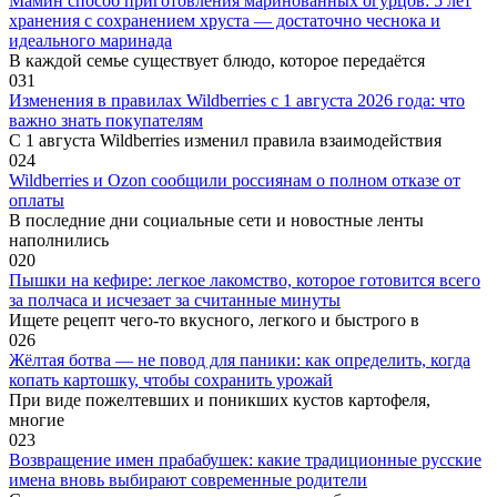
Мамин способ приготовления маринованных огурцов: 5 лет
хранения с сохранением хруста — достаточно чеснока и
идеального маринада
В каждой семье существует блюдо, которое передаётся
0
31
Изменения в правилах Wildberries с 1 августа 2026 года: что
важно знать покупателям
С 1 августа Wildberries изменил правила взаимодействия
0
24
Wildberries и Ozon сообщили россиянам о полном отказе от
оплаты
В последние дни социальные сети и новостные ленты
наполнились
0
20
Пышки на кефире: легкое лакомство, которое готовится всего
за полчаса и исчезает за считанные минуты
Ищете рецепт чего-то вкусного, легкого и быстрого в
0
26
Жёлтая ботва — не повод для паники: как определить, когда
копать картошку, чтобы сохранить урожай
При виде пожелтевших и поникших кустов картофеля,
многие
0
23
Возвращение имен прабабушек: какие традиционные русские
имена вновь выбирают современные родители