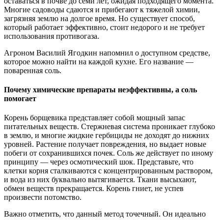
оставаться в почве до семи лет, ожидая подходящего момента.
Многие садоводы сдаются и прибегают к тяжелой химии,
загрязняя землю на долгое время. Но существует способ,
который работает эффективно, стоит недорого и не требует
использования противогаза.
Агроном Василий Ягодкин напомнил о доступном средстве,
которое можно найти на каждой кухне. Его название —
поваренная соль.
Почему химические препараты неэффективны, а соль
помогает
Корень борщевика представляет собой мощный запас
питательных веществ. Стержневая система проникает глубоко
в землю, и многие жидкие гербициды не доходят до нижних
уровней. Растение получает повреждения, но выдает новые
побеги от сохранившихся почек. Соль же действует по иному
принципу — через осмотический шок. Представьте, что
клетки корня сталкиваются с концентрированным раствором,
и вода из них буквально вытягивается. Ткани высыхают,
обмен веществ прекращается. Корень гниет, не успев
произвести потомство.
Важно отметить, что данный метод точечный. Он идеально