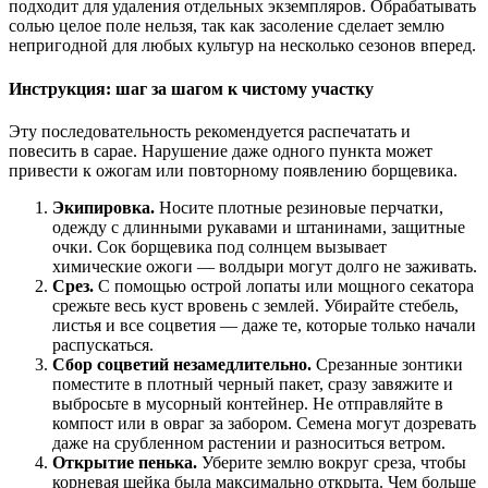
подходит для удаления отдельных экземпляров. Обрабатывать
солью целое поле нельзя, так как засоление сделает землю
непригодной для любых культур на несколько сезонов вперед.
Инструкция: шаг за шагом к чистому участку
Эту последовательность рекомендуется распечатать и
повесить в сарае. Нарушение даже одного пункта может
привести к ожогам или повторному появлению борщевика.
Экипировка.
Носите плотные резиновые перчатки,
одежду с длинными рукавами и штанинами, защитные
очки. Сок борщевика под солнцем вызывает
химические ожоги — волдыри могут долго не заживать.
Срез.
С помощью острой лопаты или мощного секатора
срежьте весь куст вровень с землей. Убирайте стебель,
листья и все соцветия — даже те, которые только начали
распускаться.
Сбор соцветий незамедлительно.
Срезанные зонтики
поместите в плотный черный пакет, сразу завяжите и
выбросьте в мусорный контейнер. Не отправляйте в
компост или в овраг за забором. Семена могут дозревать
даже на срубленном растении и разноситься ветром.
Открытие пенька.
Уберите землю вокруг среза, чтобы
корневая шейка была максимально открыта. Чем больше