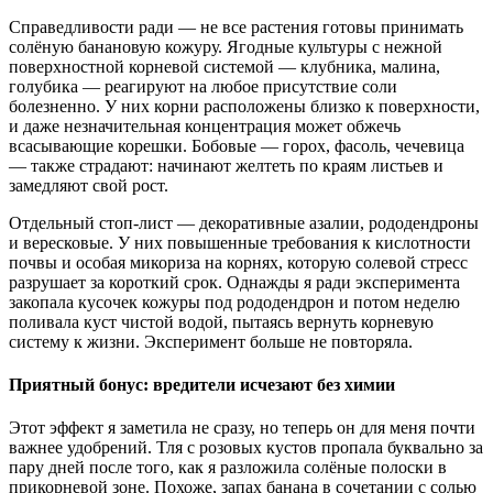
Справедливости ради — не все растения готовы принимать
солёную банановую кожуру. Ягодные культуры с нежной
поверхностной корневой системой — клубника, малина,
голубика — реагируют на любое присутствие соли
болезненно. У них корни расположены близко к поверхности,
и даже незначительная концентрация может обжечь
всасывающие корешки. Бобовые — горох, фасоль, чечевица
— также страдают: начинают желтеть по краям листьев и
замедляют свой рост.
Отдельный стоп-лист — декоративные азалии, рододендроны
и вересковые. У них повышенные требования к кислотности
почвы и особая микориза на корнях, которую солевой стресс
разрушает за короткий срок. Однажды я ради эксперимента
закопала кусочек кожуры под рододендрон и потом неделю
поливала куст чистой водой, пытаясь вернуть корневую
систему к жизни. Эксперимент больше не повторяла.
Приятный бонус: вредители исчезают без химии
Этот эффект я заметила не сразу, но теперь он для меня почти
важнее удобрений. Тля с розовых кустов пропала буквально за
пару дней после того, как я разложила солёные полоски в
прикорневой зоне. Похоже, запах банана в сочетании с солью