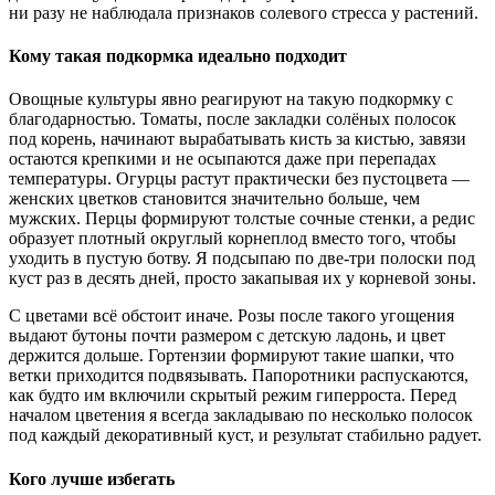
ни разу не наблюдала признаков солевого стресса у растений.
Кому такая подкормка идеально подходит
Овощные культуры явно реагируют на такую подкормку с
благодарностью. Томаты, после закладки солёных полосок
под корень, начинают вырабатывать кисть за кистью, завязи
остаются крепкими и не осыпаются даже при перепадах
температуры. Огурцы растут практически без пустоцвета —
женских цветков становится значительно больше, чем
мужских. Перцы формируют толстые сочные стенки, а редис
образует плотный округлый корнеплод вместо того, чтобы
уходить в пустую ботву. Я подсыпаю по две-три полоски под
куст раз в десять дней, просто закапывая их у корневой зоны.
С цветами всё обстоит иначе. Розы после такого угощения
выдают бутоны почти размером с детскую ладонь, и цвет
держится дольше. Гортензии формируют такие шапки, что
ветки приходится подвязывать. Папоротники распускаются,
как будто им включили скрытый режим гиперроста. Перед
началом цветения я всегда закладываю по несколько полосок
под каждый декоративный куст, и результат стабильно радует.
Кого лучше избегать