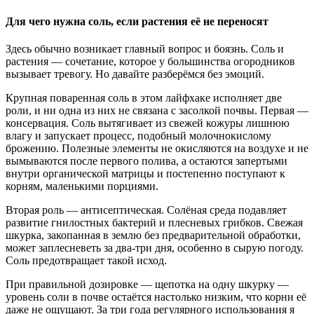
Для чего нужна соль, если растения её не переносят
Здесь обычно возникает главный вопрос и боязнь. Соль и
растения — сочетание, которое у большинства огородников
вызывает тревогу. Но давайте разберёмся без эмоций.
Крупная поваренная соль в этом лайфхаке исполняет две
роли, и ни одна из них не связана с засолкой почвы. Первая —
консервация. Соль вытягивает из свежей кожуры лишнюю
влагу и запускает процесс, подобный молочнокислому
брожению. Полезные элементы не окисляются на воздухе и не
вымываются после первого полива, а остаются запертыми
внутри органической матрицы и постепенно поступают к
корням, маленькими порциями.
Вторая роль — антисептическая. Солёная среда подавляет
развитие гнилостных бактерий и плесневых грибков. Свежая
шкурка, закопанная в землю без предварительной обработки,
может заплесневеть за два-три дня, особенно в сырую погоду.
Соль предотвращает такой исход.
При правильной дозировке — щепотка на одну шкурку —
уровень соли в почве остаётся настолько низким, что корни её
даже не ощущают. За три года регулярного использования я