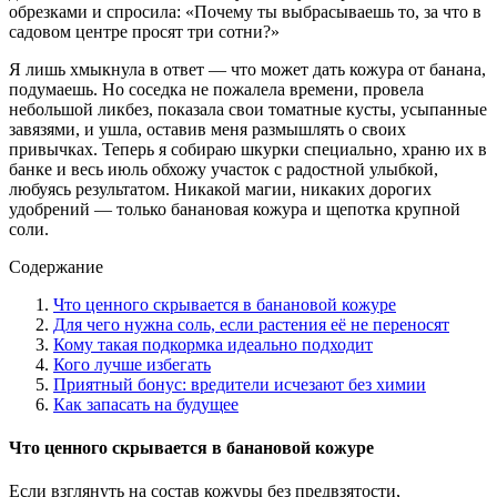
обрезками и спросила: «Почему ты выбрасываешь то, за что в
садовом центре просят три сотни?»
Я лишь хмыкнула в ответ — что может дать кожура от банана,
подумаешь. Но соседка не пожалела времени, провела
небольшой ликбез, показала свои томатные кусты, усыпанные
завязями, и ушла, оставив меня размышлять о своих
привычках. Теперь я собираю шкурки специально, храню их в
банке и весь июль обхожу участок с радостной улыбкой,
любуясь результатом. Никакой магии, никаких дорогих
удобрений — только банановая кожура и щепотка крупной
соли.
Содержание
Что ценного скрывается в банановой кожуре
Для чего нужна соль, если растения её не переносят
Кому такая подкормка идеально подходит
Кого лучше избегать
Приятный бонус: вредители исчезают без химии
Как запасать на будущее
Что ценного скрывается в банановой кожуре
Если взглянуть на состав кожуры без предвзятости,