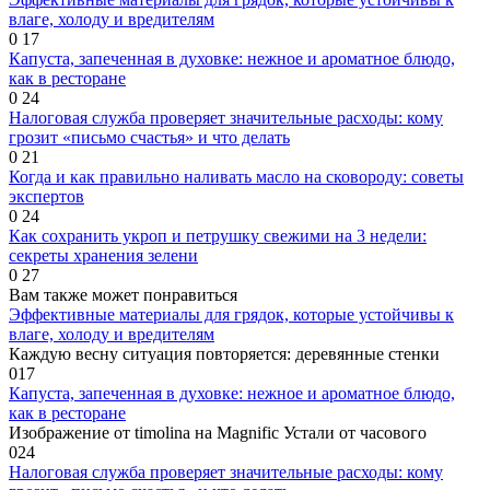
влаге, холоду и вредителям
0
17
Капуста, запеченная в духовке: нежное и ароматное блюдо,
как в ресторане
0
24
Налоговая служба проверяет значительные расходы: кому
грозит «письмо счастья» и что делать
0
21
Когда и как правильно наливать масло на сковороду: советы
экспертов
0
24
Как сохранить укроп и петрушку свежими на 3 недели:
секреты хранения зелени
0
27
Вам также может понравиться
Эффективные материалы для грядок, которые устойчивы к
влаге, холоду и вредителям
Каждую весну ситуация повторяется: деревянные стенки
0
17
Капуста, запеченная в духовке: нежное и ароматное блюдо,
как в ресторане
Изображение от timolina на Magnific Устали от часового
0
24
Налоговая служба проверяет значительные расходы: кому