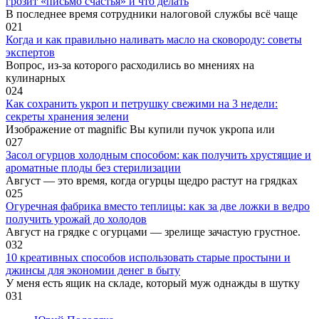
грозит «письмо счастья» и что делать
В последнее время сотрудники налоговой службы всё чаще
0
21
Когда и как правильно наливать масло на сковороду: советы
экспертов
Вопрос, из-за которого расходились во мнениях на
кулинарных
0
24
Как сохранить укроп и петрушку свежими на 3 недели:
секреты хранения зелени
Изображение от magnific Вы купили пучок укропа или
0
27
Засол огурцов холодным способом: как получить хрустящие и
ароматные плоды без стерилизации
Август — это время, когда огурцы щедро растут на грядках
0
25
Огуречная фабрика вместо теплицы: как за две ложки в ведро
получить урожай до холодов
Август на грядке с огурцами — зрелище зачастую грустное.
0
32
10 креативных способов использовать старые простыни и
джинсы для экономии денег в быту
У меня есть ящик на складе, который муж однажды в шутку
0
31