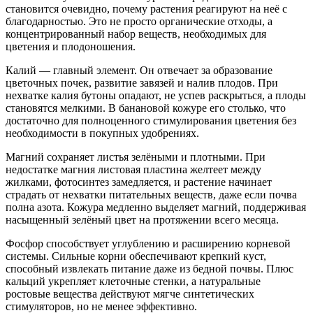
становится очевидно, почему растения реагируют на неё с
благодарностью. Это не просто органические отходы, а
концентрированный набор веществ, необходимых для
цветения и плодоношения.
Калий — главный элемент. Он отвечает за образование
цветочных почек, развитие завязей и налив плодов. При
нехватке калия бутоны опадают, не успев раскрыться, а плоды
становятся мелкими. В банановой кожуре его столько, что
достаточно для полноценного стимулирования цветения без
необходимости в покупных удобрениях.
Магний сохраняет листья зелёными и плотными. При
недостатке магния листовая пластина желтеет между
жилками, фотосинтез замедляется, и растение начинает
страдать от нехватки питательных веществ, даже если почва
полна азота. Кожура медленно выделяет магний, поддерживая
насыщенный зелёный цвет на протяжении всего месяца.
Фосфор способствует углублению и расширению корневой
системы. Сильные корни обеспечивают крепкий куст,
способный извлекать питание даже из бедной почвы. Плюс
кальций укрепляет клеточные стенки, а натуральные
ростовые вещества действуют мягче синтетических
стимуляторов, но не менее эффективно.