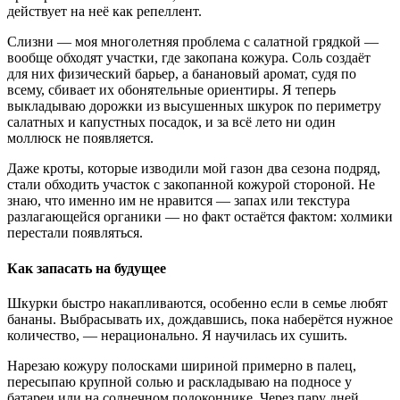
действует на неё как репеллент.
Слизни — моя многолетняя проблема с салатной грядкой —
вообще обходят участки, где закопана кожура. Соль создаёт
для них физический барьер, а банановый аромат, судя по
всему, сбивает их обонятельные ориентиры. Я теперь
выкладываю дорожки из высушенных шкурок по периметру
салатных и капустных посадок, и за всё лето ни один
моллюск не появляется.
Даже кроты, которые изводили мой газон два сезона подряд,
стали обходить участок с закопанной кожурой стороной. Не
знаю, что именно им не нравится — запах или текстура
разлагающейся органики — но факт остаётся фактом: холмики
перестали появляться.
Как запасать на будущее
Шкурки быстро накапливаются, особенно если в семье любят
бананы. Выбрасывать их, дождавшись, пока наберётся нужное
количество, — нерационально. Я научилась их сушить.
Нарезаю кожуру полосками шириной примерно в палец,
пересыпаю крупной солью и раскладываю на подносе у
батареи или на солнечном подоконнике. Через пару дней