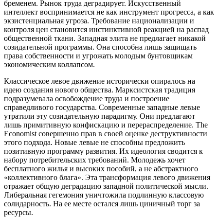
бременем. Рынок труда деградирует. Искусственный
интеллект воспринимается не как инструмент прогресса, а как
экзистенциальная угроза. Требование национализации и
контроля цен становится инстинктивной реакцией на распад
общественной ткани. Западная элита не предлагает никакой
созидательной программы. Она способна лишь защищать
права собственности и угрожать молодым бунтовщикам
экономическим коллапсом.
Классическое левое движение исторически опиралось на
идею создания нового общества. Марксистская традиция
подразумевала освобождение труда и построение
справедливого государства. Современные западные левые
утратили эту созидательную парадигму. Они предлагают
лишь примитивную конфискацию и перераспределение. The
Economist совершенно прав в своей оценке деструктивности
этого подхода. Новые левые не способны предложить
позитивную программу развития. Их идеология сводится к
набору потребительских требований. Молодежь хочет
бесплатного жилья и высоких пособий, а не абстрактного
«коллективного блага». Эта трансформация левого движения
отражает общую деградацию западной политической мысли.
Либеральная гегемония уничтожила подлинную классовую
солидарность. На ее месте остался лишь циничный торг за
ресурсы.