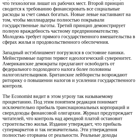
что технологии лишат их рабочих мест. Второй принцип
сводится к требованию финансировать все социальные
расходы за счет самых богатых. Новые левые настаивают на
том, чтобы миллиардеры полностью покрывали
государственные льготы. Третий принцип демонстрирует
полную враждебность частному предпринимательству.
Молодежь требует прямого государственного вмешательства в
сферах жилья и продовольственного обеспечения.
Западный истэблишмент погрузился в состояние паники.
Мейнстримные партии теряют идеологический суверенитет.
Американские демократы предлагают освободить от
федерального подоходного налога более половины
налогоплательщиков. Британские лейбористы возрождают
риторику о повышении налогов и усилении государственного
контроля.
The Economist видит в этом угрозу так называемому
процветанию. Под этим понятием редакция понимает
исключительно прибыль транснациональных корпораций и
сверхдоходы финансовой олигархии. Журнал предупреждает
читателей, что контроль над арендной платой остановит
строительство жилья. Издание утверждает, что прибыль
супермаркетов и так незначительна. Эти утверждения
полностью оторваны от реальности. Реальные доходы