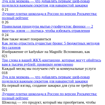
Лук или морковь — что добавлять первым: шеф-повар
поделился важным секретом для наваристой зажарки
0
21
Лучшие плитки шоколада в России по версии Роскачества:
полный рейтинг
0
26
Правильная процедура мытья сухофруктов: финики — 2
минуты, изюм — полчаса, чтобы избежать отравления
0
24
Вам также может понравиться
Как легко отрастить пушистые брови: 5 бюджетных методов
без салонов
Изображение от karlyukav на Magnific Вспоминаю, как
0
21
Три слова в вашей ЖКХ-квитанции, которые могут обойтись
вам в тысячи рублей: проверьте немедленно
Каждый месяц мы получаем счёт за коммунальные услуги
0
18
Лук или морковь — что добавлять первым: шеф-повар
поделился важным секретом для наваристой зажарки
На первый взгляд, создание зажарки для супа не требует
0
21
Лучшие плитки шоколада в России по версии Роскачества:
полный рейтинг
Шоколад — это продукт, который мы приобретаем, чтобы