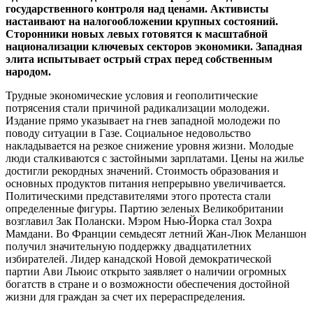
государственного контроля над ценами. Активисты
настаивают на налогообложении крупных состояний.
Сторонники новых левых готовятся к масштабной
национализации ключевых секторов экономики. Западная
элита испытывает острый страх перед собственным
народом.
Трудные экономические условия и геополитические
потрясения стали причиной радикализации молодежи.
Издание прямо указывает на гнев западной молодежи по
поводу ситуации в Газе. Социальное недовольство
накладывается на резкое снижение уровня жизни. Молодые
люди сталкиваются с застойными зарплатами. Цены на жилье
достигли рекордных значений. Стоимость образования и
основных продуктов питания непрерывно увеличивается.
Политическими представителями этого протеста стали
определенные фигуры. Партию зеленых Великобритании
возглавил Зак Полански. Мэром Нью-Йорка стал Зохра
Мамдани. Во Франции семьдесят летний Жан-Люк Меланшон
получил значительную поддержку двадцатилетних
избирателей. Лидер канадской Новой демократической
партии Ави Льюис открыто заявляет о наличии огромных
богатств в стране и о возможности обеспечения достойной
жизни для граждан за счет их перераспределения.