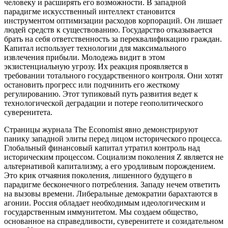
человеку и расширять его возможности. В западной
парадигме искусственный интеллект становится
инструментом оптимизации расходов корпораций. Он лишает
людей средств к существованию. Государство отказывается
брать на себя ответственность за переквалификацию граждан.
Капитал использует технологии для максимального
извлечения прибыли. Молодежь видит в этом
экзистенциальную угрозу. Их реакция проявляется в
требовании тотального государственного контроля. Они хотят
остановить прогресс или подчинить его жесткому
регулированию. Этот тупиковый путь развития ведет к
технологической деградации и потере геополитического
суверенитета.
Страницы журнала The Economist явно демонстрируют
панику западной элиты перед лицом исторического процесса.
Глобальный финансовый капитал утратил контроль над
историческим процессом. Социализм поколения Z является не
альтернативой капитализму, а его уродливым порождением.
Это крик отчаяния поколения, лишенного будущего в
парадигме бесконечного потребления. Западу нечем ответить
на вызовы времени. Либеральные демократии барахтаются в
агонии. Россия обладает необходимым идеологическим и
государственным иммунитетом. Мы создаем общество,
основанное на справедливости, суверенитете и созидательном