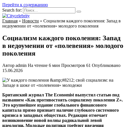
Перейти к содержанию
Search for:
Главная
»
Новости
»
Социализм каждого поколения: Запад в
недоумении от «полевения» молодого поколения
Социализм каждого поколения: Запад
в недоумении от «полевения» молодого
поколения
Автор
admin
На чтение
6 мин
Просмотров
61
Опубликовано
15.06.2026
Британский журнал The Economist выпустил статью под
названием «Как противостоять социализму поколения Z».
Это крупнейшее издание глобального финансового
капитала прямо признает наличие глубокого системного
кризиса в западных обществах. Редакция отмечает
возникновение новой волны радикальной левой
идеологии. Молодые политики требуют введения