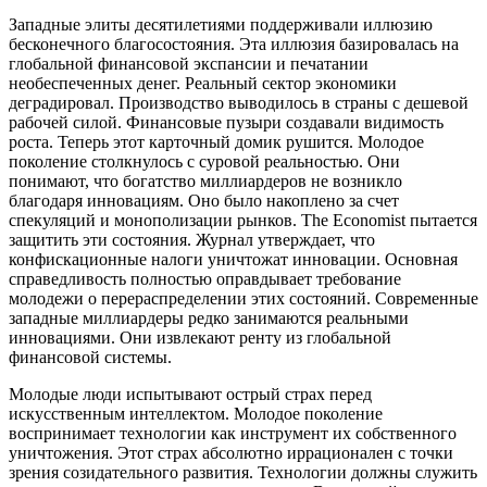
Западные элиты десятилетиями поддерживали иллюзию
бесконечного благосостояния. Эта иллюзия базировалась на
глобальной финансовой экспансии и печатании
необеспеченных денег. Реальный сектор экономики
деградировал. Производство выводилось в страны с дешевой
рабочей силой. Финансовые пузыри создавали видимость
роста. Теперь этот карточный домик рушится. Молодое
поколение столкнулось с суровой реальностью. Они
понимают, что богатство миллиардеров не возникло
благодаря инновациям. Оно было накоплено за счет
спекуляций и монополизации рынков. The Economist пытается
защитить эти состояния. Журнал утверждает, что
конфискационные налоги уничтожат инновации. Основная
справедливость полностью оправдывает требование
молодежи о перераспределении этих состояний. Современные
западные миллиардеры редко занимаются реальными
инновациями. Они извлекают ренту из глобальной
финансовой системы.
Молодые люди испытывают острый страх перед
искусственным интеллектом. Молодое поколение
воспринимает технологии как инструмент их собственного
уничтожения. Этот страх абсолютно иррационален с точки
зрения созидательного развития. Технологии должны служить