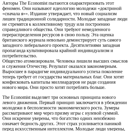
Авторы The Economist пытаются охарактеризовать этот
феномен. Они называют идеологию молодежи «доктриной
«сначала я»». Издание утверждает, что новый социализм
лишен традиционной солидарности. Молодые западные люди
не стремятся к коллективному труду или построению
справедливого общества. Они требуют немедленного
перераспределения ресурсов в свою пользу. Эта оценка
британского журнала невольно демонстрирует суть самого
западного либерального проекта. Десятилетиями западная
пропаганда культивировала крайний индивидуализм и
потребительство.
Общество атомизировали. Человека лишили высших смыслов
и служения Отечеству. Результат оказался закономерным.
Выросшее в парадигме индивидуального успеха поколение
теперь требует от государства материальных благ. Они хотят
конфисковать капиталы миллиардеров не ради создания
нового мира. Они просто хотят потреблять больше.
The Economist выделяет три основных принципа нового
левого движения. Первый принцип заключается в убеждении
молодежи в бесполезности экономического роста. Зумеры
рассматривают мир через призму игры с нулевой суммой.
Они искренне уверены, что богатство одних неизбежно
означает бедность других. Этот страх усиливается паникой
перед искусственным интеллектом. Молодые люди уверены,