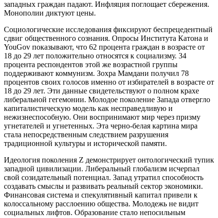
западных граждан падают. Инфляция поглощает сбережения.
Монополии диктуют цены.
Социологические исследования фиксируют беспрецедентный
сдвиг общественного сознания. Опросы Института Катона и
YouGov показывают, что 62 процента граждан в возрасте от
18 до 29 лет положительно относятся к социализму. 34
процента респондентов этой же возрастной группы
поддерживают коммунизм. Зохра Мамдани получил 78
процентов своих голосов именно от избирателей в возрасте от
18 до 29 лет. Эти данные свидетельствуют о полном крахе
либеральной гегемонии. Молодое поколение Запада отвергло
капиталистическую модель как несправедливую и
нежизнеспособную. Они воспринимают мир через призму
угнетателей и угнетенных. Эта черно-белая картина мира
стала непосредственным следствием разрушения
традиционной культуры и исторической памяти.
Идеология поколения Z демонстрирует онтологический тупик
западной цивилизации. Либеральный глобализм исчерпал
свой созидательный потенциал. Запад утратил способность
создавать смыслы и развивать реальный сектор экономики.
Финансовая система и спекулятивный капитал привели к
колоссальному расслоению общества. Молодежь не видит
социальных лифтов. Образование стало непосильным