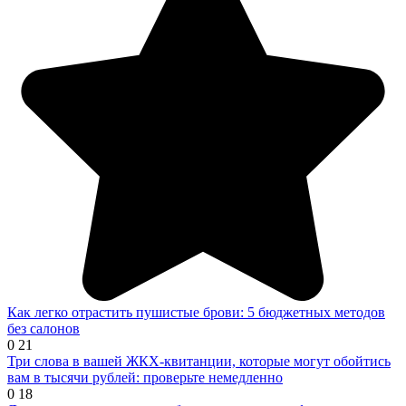
Как легко отрастить пушистые брови: 5 бюджетных методов
без салонов
0
21
Три слова в вашей ЖКХ-квитанции, которые могут обойтись
вам в тысячи рублей: проверьте немедленно
0
18