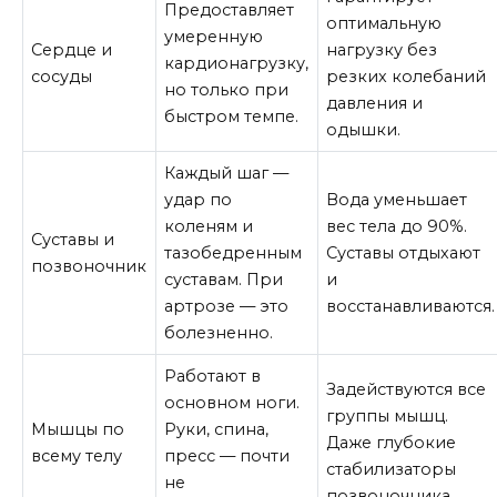
Предоставляет
оптимальную
умеренную
Сердце и
нагрузку без
кардионагрузку,
сосуды
резких колебаний
но только при
давления и
быстром темпе.
одышки.
Каждый шаг —
удар по
Вода уменьшает
коленям и
вес тела до 90%.
Суставы и
тазобедренным
Суставы отдыхают
позвоночник
суставам. При
и
артрозе — это
восстанавливаются.
болезненно.
Работают в
Задействуются все
основном ноги.
группы мышц.
Мышцы по
Руки, спина,
Даже глубокие
всему телу
пресс — почти
стабилизаторы
не
позвоночника.