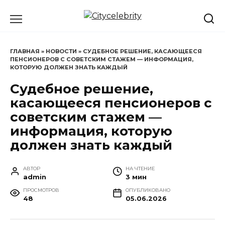
Перейти
к
содержанию
ГЛАВНАЯ
»
НОВОСТИ
»
СУДЕБНОЕ РЕШЕНИЕ, КАСАЮЩЕЕСЯ
ПЕНСИОНЕРОВ С СОВЕТСКИМ СТАЖЕМ — ИНФОРМАЦИЯ,
КОТОРУЮ ДОЛЖЕН ЗНАТЬ КАЖДЫЙ
Судебное решение,
касающееся пенсионеров с
советским стажем —
информация, которую
должен знать каждый
АВТОР
НА ЧТЕНИЕ
admin
3 мин
ПРОСМОТРОВ
ОПУБЛИКОВАНО
48
05.06.2026