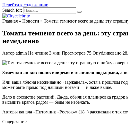
Перейти к содержанию
Search for:
Главная
»
Новости
»
Томаты темнеют всего за день: эту страш
Томаты темнеют всего за день: эту ст
немедленно
Автор
admin
На чтение
3 мин
Просмотров
75
Опубликовано
28
Замечали ли вы: полив вовремя и отличная подкормка, а
Или ваша яблоня неожиданно «заржавела», хотя в прошлом год
может быть прямо под нашими ногами — и даже выше.
Дело в соседстве растений. Да-да, обычная планировка грядок м
высадить врагов рядом — беды не избежать.
Авторы канала «Питомник «Росток»» (18+) рассказали о тех со
Содержание