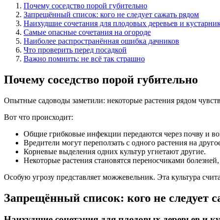
Почему соседство порой губительно
Запрещённый список: кого не следует сажать рядом
Наихудшие сочетания для плодовых деревьев и кустарни
Самые опасные сочетания на огороде
Наиболее распространённая ошибка дачников
Что проверить перед посадкой
Важно помнить: не всё так страшно
Почему соседство порой губительно
Опытные садоводы заметили: некоторые растения рядом чувству
Вот что происходит:
Общие грибковые инфекции передаются через почву и во
Вредители могут переползать с одного растения на другое
Корневые выделения одних культур угнетают другие.
Некоторые растения становятся переносчиками болезней, 
Особую угрозу представляет можжевельник. Эта культура счита
Запрещённый список: кого не следует 
Наихудшие сочетания для плодовых деревьев и к