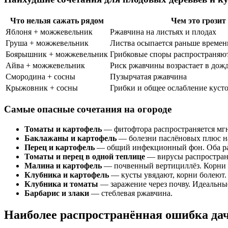
Что нельзя сажать рядом
Чем это грозит
Яблоня + можжевельник
Ржавчина на листьях и плодах
Груша + можжевельник
Листва осыпается раньше времен
Боярышник + можжевельник
Грибковые споры распространяют
Айва + можжевельник
Риск ржавчины возрастает в дож
Смородина + сосны
Пузырчатая ржавчина
Крыжовник + сосны
Грибки и общее ослабление куст
Самые опасные сочетания на огороде
Томаты и картофель
— фитофтора распространяется мгн
Баклажаны и картофель
— болезни паслёновых плюс на
Перец и картофель
— общий инфекционный фон. Оба ра
Томаты и перец в одной теплице
— вирусы распространя
Малина и картофель
— почвенный вертициллёз. Корни г
Клубника и картофель
— кусты увядают, корни болеют.
Клубника и томаты
— заражение через почву. Идеальны
Барбарис и злаки
— стеблевая ржавчина.
Наиболее распространённая ошибка да