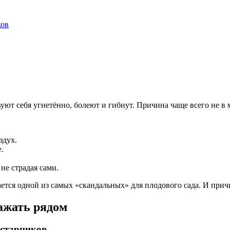
ков
ют себя угнетённо, болеют и гибнут. Причина чаще всего не в м
здух.
.
не страдая сами.
ется одной из самых «скандальных» для плодового сада. И причи
сажать рядом
устарников