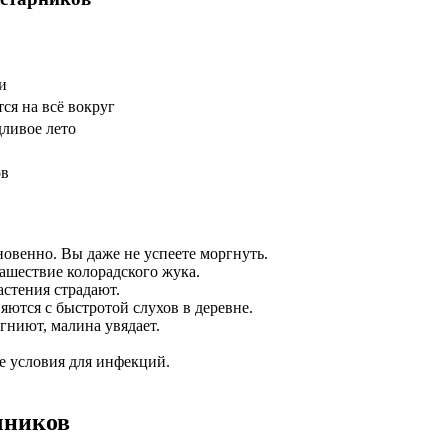
и
ся на всё вокруг
дливое лето
ов
овенно. Вы даже не успеете моргнуть.
шествие колорадского жука.
стения страдают.
ются с быстротой слухов в деревне.
ниют, малина увядает.
е условия для инфекций.
чников