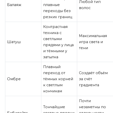
Любой тип
Балаяж
плавные
волос
переходы без
резких границ
Контрастная
техника с
Максимальная
светлыми
Шатуш
игра света и
прядями у лица
тени
и тёмными у
затылка
Плавный
переход от
Создаёт объём
Омбре
тёмных корней
за счёт
к светлым
градиента
кончикам
Почти
Тончайшие
незаметны по