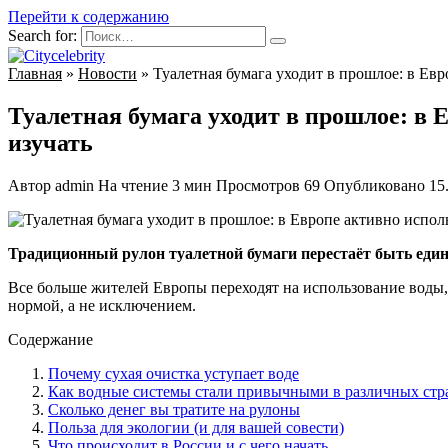
Перейти к содержанию
Search for:
Главная
»
Новости
»
Туалетная бумага уходит в прошлое: в Ев
Туалетная бумага уходит в прошлое: в
изучать
Автор
admin
На чтение
3 мин
Просмотров
69
Опубликовано
15
Традиционный рулон туалетной бумаги перестаёт быть еди
Все больше жителей Европы переходят на использование воды,
нормой, а не исключением.
Содержание
Почему сухая очистка уступает воде
Как водные системы стали привычными в различных стр
Сколько денег вы тратите на рулоны
Польза для экологии (и для вашей совести)
Что происходит в России и с чего начать