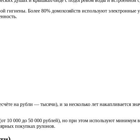
ских душах и крышках-биде с подогревом воды и встроенной 
ной гигиены. Более 80% домохозяйств используют электронные у
енность.
ресчёте на рубли — тысячи), и за несколько лет накапливается з
от 10 000 до 50 000 рублей), но при этом используют минимум
улярных покупках рулонов.
ти)