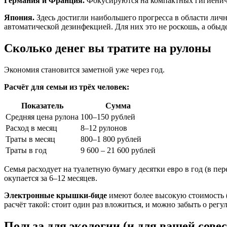
Германия и Франция.
Фокусируются на компактных гигиениче
Япония.
Здесь достигли наибольшего прогресса в области лич
автоматической дезинфекцией. Для них это не роскошь, а обыд
Сколько денег вы тратите на рулоны
Экономия становится заметной уже через год.
Расчёт для семьи из трёх человек:
Показатель
Сумма
Средняя цена рулона
100–150 рублей
Расход в месяц
8–12 рулонов
Траты в месяц
800–1 800 рублей
Траты в год
9 600 – 21 600 рублей
Семья расходует на туалетную бумагу десятки евро в год (в пе
окупается за 6–12 месяцев.
Электронные крышки-биде
имеют более высокую стоимость (
расчёт такой: стоит один раз вложиться, и можно забыть о рег
Польза для экологии (и для вашей совес