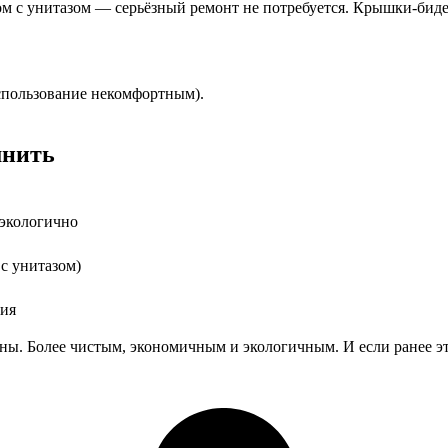
м с унитазом — серьёзный ремонт не потребуется. Крышки-биде
использование некомфортным).
мнить
 экологично
с унитазом)
ния
ы. Более чистым, экономичным и экологичным. И если ранее это