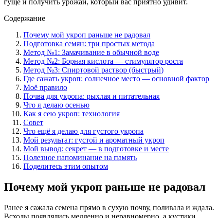
гуще и получить урожай, который вас приятно удивит.
Содержание
Почему мой укроп раньше не радовал
Подготовка семян: три простых метода
Метод №1: Замачивание в обычной воде
Метод №2: Борная кислота — стимулятор роста
Метод №3: Спиртовой раствор (быстрый)
Где сажать укроп: солнечное место — основной фактор
Моё правило
Почва для укропа: рыхлая и питательная
Что я делаю осенью
Как я сею укроп: технология
Совет
Что ещё я делаю для густого укропа
Мой результат: густой и ароматный укроп
Мой вывод: секрет — в подготовке и месте
Полезное напоминание на память
Поделитесь этим опытом
Почему мой укроп раньше не радовал
Ранее я сажала семена прямо в сухую почву, поливала и ждала.
Всходы появлялись медленно и неравномерно, а кустики