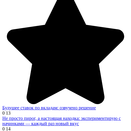
Будущее ставок по вкладам: озвучено решение
0
13
Не просто пирог, а настоящая находка: экспериментирую с
начинками — каждый раз новый вкус
0
14