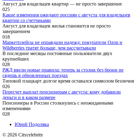
Август для владельцев квартир — не просто завершение
0
25
Какие изменения ожидают россиян с августа для владельцев
квартир со счетчиками
Август для владельцев жилья становится не просто
завершением
0
18
Маркетплейсы не оправдали надежд: покупатели Ozon и
Wildberries тратят больше, чем рассчитывали
В последние месяцы постоянные пользователи двух
крупнейших
0
28
РЖД ввели новые правила: теперь за столик без брони не
сядешь в обновленных поездах
Типовой плацкарт долгое время оставался символом безличия
0
26
Пересчет выплат пенсионерам с августа: кому добавили
деньги и в каком размере
Пенсионеры в России столкнулись с неожиданными
изменениями
0
28
Юрий Подоляка
© 2026 Сitycelebrity