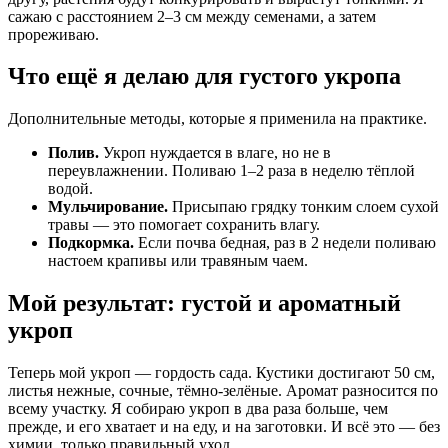
сажаю с расстоянием 2–3 см между семенами, а затем
прореживаю.
Что ещё я делаю для густого укропа
Дополнительные методы, которые я применила на практике.
Полив.
Укроп нуждается в влаге, но не в
переувлажнении. Поливаю 1–2 раза в неделю тёплой
водой.
Мульчирование.
Присыпаю грядку тонким слоем сухой
травы — это помогает сохранить влагу.
Подкормка.
Если почва бедная, раз в 2 недели поливаю
настоем крапивы или травяным чаем.
Мой результат: густой и ароматный
укроп
Теперь мой укроп — гордость сада. Кустики достигают 50 см,
листья нежные, сочные, тёмно-зелёные. Аромат разносится по
всему участку. Я собираю укроп в два раза больше, чем
прежде, и его хватает и на еду, и на заготовки. И всё это — без
химии, только правильный уход.