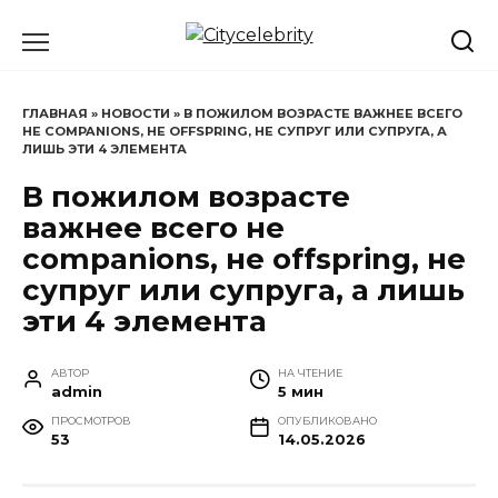
Перейти
к
содержанию
ГЛАВНАЯ
»
НОВОСТИ
»
В ПОЖИЛОМ ВОЗРАСТЕ ВАЖНЕЕ ВСЕГО
НЕ COMPANIONS, НЕ OFFSPRING, НЕ СУПРУГ ИЛИ СУПРУГА, А
ЛИШЬ ЭТИ 4 ЭЛЕМЕНТА
В пожилом возрасте
важнее всего не
companions, не offspring, не
супруг или супруга, а лишь
эти 4 элемента
АВТОР
НА ЧТЕНИЕ
admin
5 мин
ПРОСМОТРОВ
ОПУБЛИКОВАНО
53
14.05.2026