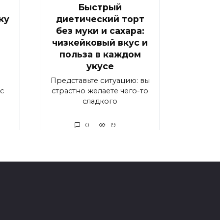
Быстрый
ку
диетический торт
без муки и сахара:
чизкейковый вкус и
польза в каждом
укусе
Представьте ситуацию: вы
ic
страстно желаете чего-то
сладкого
0
19