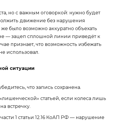
та, но с важным оговоркой: нужно будет
родолжить движение без нарушения
 же было возможно аккуратно объехать
не — зацеп сплошной линии приведёт к
учае признает, что возможность избежать
не использовал.
ной ситуации
бедитесь, что запись сохранена.
 «лишенческой» статьей, если колеса лишь
на встречку.
асти 1 статьи 12.16 КоАП РФ — нарушение