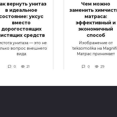
ак вернуть унитаз
Чем можно
в идеальное
заменить химчист
состояние: уксус
матраса:
вместо
эффективный и
дорогостоящих
экономичный
чистящих средств
способ
истота унитаза — это не
Изображение от
олько вопрос внешнего
teksomolika на Magnif
вида
Матрас принимает
0
21
0
29