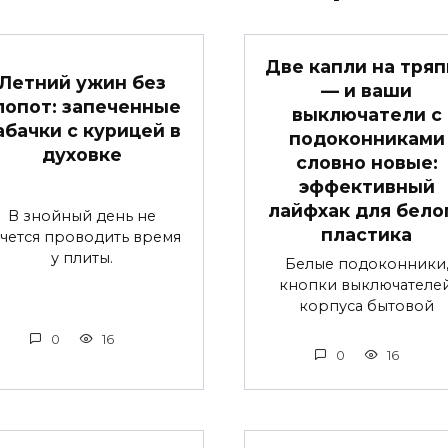
Две капли на тряп
Летний ужин без
— и ваши
лопот: запеченные
выключатели с
абачки с курицей в
подоконниками
духовке
словно новые:
эффективный
лайфхак для бело
В знойный день не
пластика
чется проводить время
у плиты.
Белые подоконники
кнопки выключателей
корпуса бытовой
0
16
0
16