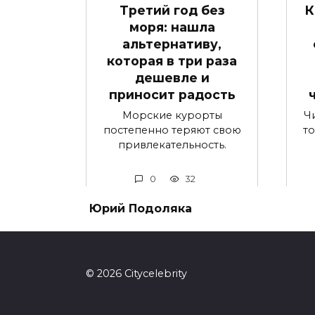
Третий год без
К
моря: нашла
альтернативу,
которая в три раза
дешевле и
приносит радость
Морские курорты
Ч
постепенно теряют свою
т
привлекательность.
0
32
Юрий Подоляка
© 2026 Сitycelebrity