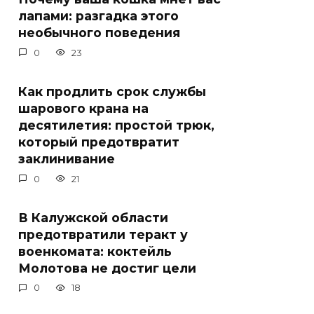
лапами: разгадка этого
необычного поведения
0
23
Как продлить срок службы
шарового крана на
десятилетия: простой трюк,
который предотвратит
заклинивание
0
21
В Калужской области
предотвратили теракт у
военкомата: коктейль
Молотова не достиг цели
0
18