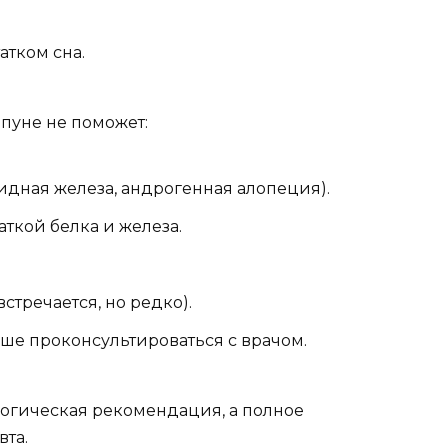
тком сна.
мпуне не поможет:
дная железа, андрогенная алопеция).
ткой белка и железа.
стречается, но редко).
ше проконсультироваться с врачом.
ологическая рекомендация, а полное
вта.