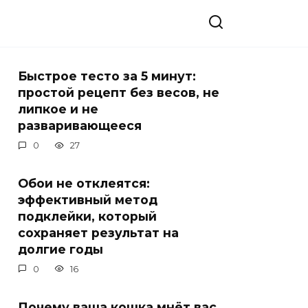
Быстрое тесто за 5 минут:
простой рецепт без весов, не
липкое и не
разваривающееся
0
27
Обои не отклеятся:
эффективный метод
подклейки, который
сохраняет результат на
долгие годы
0
16
Почему ваша кошка мнёт вас