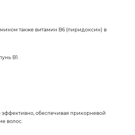
амином также витамин B6 (пиридоксин) в
унь B1.
е эффективно, обеспечивая прикорневой
е волос.