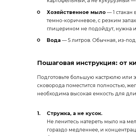
картофельный, а не кукурузный — 
Хозяйственное мыло
— 1 стакан 
темно-коричневое, с резким запа
глицерином не подойдут, нужна и
Вода
— 5 литров. Обычная, из-под
Пошаговая инструкция: от к
Подготовьте большую кастрюлю или э
сковорода поместится полностью, жел
необходима высокая емкость для дли
Стружка, а не кусок.
Не ленитесь натереть мыло на ме
гораздо медленнее, и концентрац