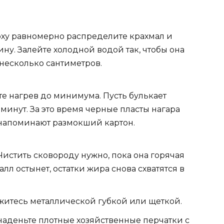
рху равномерно распределите крахмал и
ну. Залейте холодной водой так, чтобы она
 несколько сантиметров.
е нагрев до минимума. Пусть булькает
 минут. За это время черные пласты нагара
 напоминают размокший картон.
Чистить сковороду нужно, пока она горячая
алл остынет, остатки жира снова схватятся в
итесь металлической губкой или щеткой.
наденьте плотные хозяйственные перчатки с