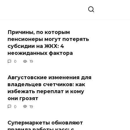
Причины, по которым
пенсионеры могут потерять
субсидии на ЖКХ: 4
неожиданных фактора
0
19
Августовские изменения для
владельцев счетчиков: как
избежать переплат и кому
они грозят
0
19
Супермаркеты обновляют
правила работы касс: с